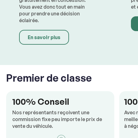
gratuitement en concession. 
pre
Vous avez donc tout en main 
et 
pour prendre une décision 
éclairée.
En savoir plus
Premier de classe
100% Conseil
10
Nos représentants reçoivent une 
Avec 
commission fixe peu importe le prix de 
meille
vente du véhicule.
à négo