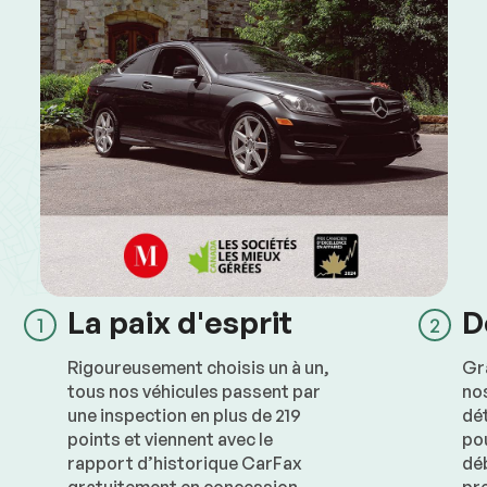
La paix d'esprit
D
Rigoureusement choisis un à un, 
Grâ
tous nos véhicules passent par 
nos
une inspection en plus de 219 
dét
points et viennent avec le 
pou
rapport d’historique CarFax 
déb