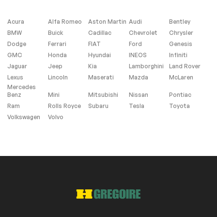
Sécurité
Acura
Alfa Romeo
Aston Martin
Audi
Bentley
BMW
Buick
Cadillac
Chevrolet
Chrysler
Antipatinage
Freins ABS
Dodge
Ferrari
FIAT
Ford
Genesis
GMC
Honda
Hyundai
INEOS
Infiniti
Jaguar
Jeep
Kia
Lamborghini
Land Rover
Extra
Lexus
Lincoln
Maserati
Mazda
McLaren
Mercedes
Contrôle de
Benz
Mini
Mitsubishi
Nissan
Pontiac
Stabilité
Ram
Rolls Royce
Subaru
Tesla
Toyota
Volkswagen
Volvo
Vitres et essuie-glace
Détecteur de pluie
Garantie Résiduelle
Sièges Chauffants
du Manufacturier