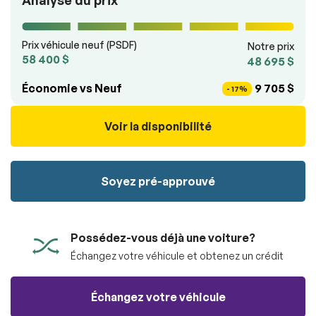
Analyse du prix
véhicule sans aucun frais.
100% SÉCURITAIRE
Soumettre
Prix véhicule neuf (PSDF)
Notre prix
Soumettre l'information
58 400 $
48 695 $
RÉSERVER
Économie vs Neuf
9 705 $
- 17%
Voir la disponibilité
Soyez pré-approuvé
Possédez-vous déjà une voiture?
Échangez votre véhicule et obtenez un crédit
Échangez votre véhicule