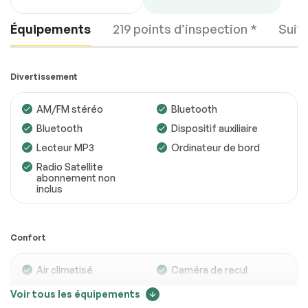
Équipements
219 points d’inspection *
Suiv
Divertissement
AM/FM stéréo
Bluetooth
Bluetooth
Dispositif auxiliaire
Moteur
Conforme
Lecteur MP3
Ordinateur de bord
Transmission
Conforme
Radio Satellite
abonnement non
inclus
Système électrique
Conforme
Accessoires
Conforme
Confort
Éclairage
Conforme
Roues
Conforme
Air climatisé
Caméra de recul
Climatisation
Climatisation
Voir tous les équipements
Freins
Conforme
automatique
bizone