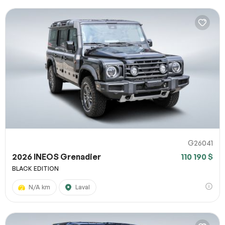
G26041
2026 INEOS Grenadier
110 190 $
BLACK EDITION
N/A km
Laval