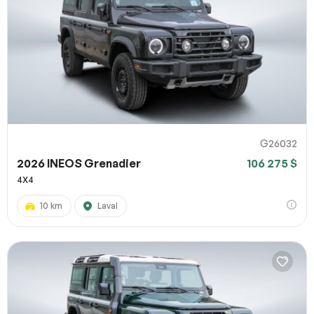
G26032
2026 INEOS Grenadier
106 275 $
4X4
10 km
Laval