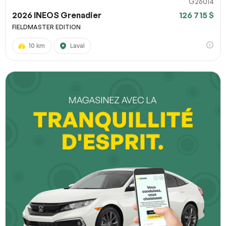
G26014
2026 INEOS Grenadier
126 715 $
FIELDMASTER EDITION
10 km
Laval