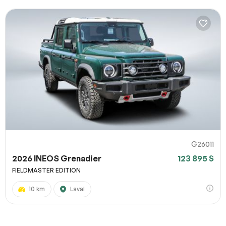
G26011
2026 INEOS Grenadier
123 895 $
FIELDMASTER EDITION
10 km
Laval