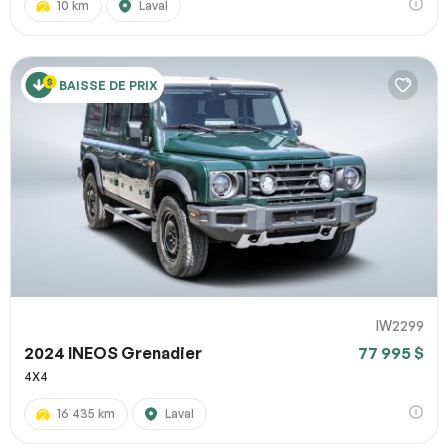
10 km
Laval
BAISSE DE PRIX
IW2299
2024 INEOS Grenadier
77 995 $
4X4
16 435 km
Laval