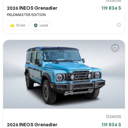
G26036
2026 INEOS Grenadier
119 834 $
FIELDMASTER EDITION
10 km
Laval
G26035
2026 INEOS Grenadier
119 834 $