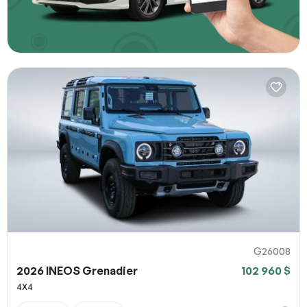
G26008
2026 INEOS Grenadier
102 960 $
4X4