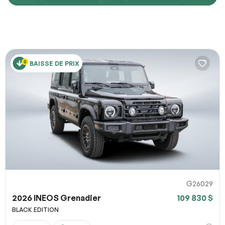
Décrivez comment reproduire le problème
BAISSE DE PRIX
URL de la page
URL de capture d`écran
100% SÉCURITAIRE
Partagez un lien vers une capture d`écran ou une vidéo
illustrant le problème (facultatif). Vous pouvez importer
Soumettre
votre fichier sur des services comme Google Drive,
Dropbox, Imgur ou OneDrive et coller le lien ici.
G26029
2026 INEOS Grenadier
109 830 $
Soumettre
BLACK EDITION