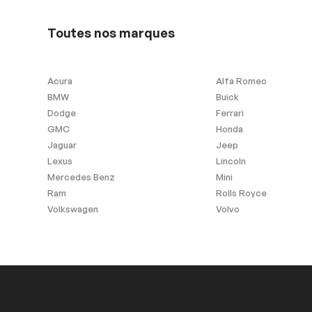
Sécurité
Toutes nos marques
Antipatinage
Freins ABS
Acura
Alfa Romeo
Extra
BMW
Buick
Dodge
Ferrari
Contrôle de Stabilité
GMC
Honda
Jaguar
Jeep
Lexus
Lincoln
Mercedes Benz
Mini
Intérieur autre
Ram
Rolls Royce
Volkswagen
Volvo
Finition intérieure en bois