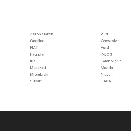
Aston Martin
Audi
Cadillac
Chevrolet
FIAT
Ford
Hyundai
INEOS
Kia
Lamborghini
Maserati
Mazda
Mitsubishi
Nissan
Subaru
Tesla