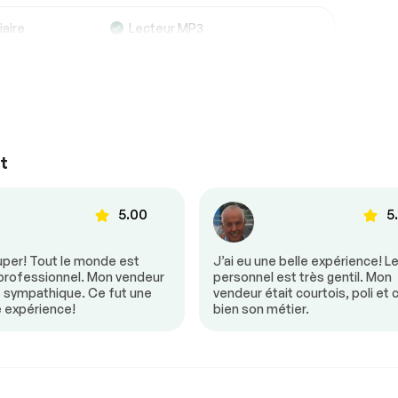
iaire
Lecteur MP3
 bord
t
5.00
5
uper! Tout le monde est
J’ai eu une belle expérience! L
bizone
Contrôle audio au volant
 professionnel. Mon vendeur
personnel est très gentil. Mon
mmande
Portes à commande
s sympathique. Ce fut une
vendeur était courtois, poli et 
électrique
e expérience!
bien son métier.
mande
Volant ajustable