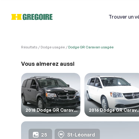
Trouver
un v
Résultats
Dodge usagée
Dodge GR Caravan usagée
VÉHI
Ven
Vous aimerez aussi
Si
1. Véh
1. Veu
Courri
2018 Dodge GR Caravan
2016 Dodge 
Décriv
25
St-Léonard
2. En