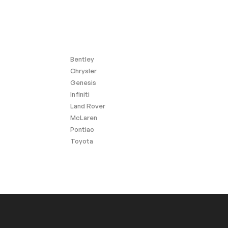
Bentley
Chrysler
Genesis
Infiniti
Land Rover
McLaren
Pontiac
Toyota