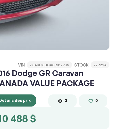
VIN
STOCK
2C4RDGBGXGR182935
729294
016 Dodge GR Caravan
ANADA VALUE PACKAGE
Détails des prix
3
0
10 488 $