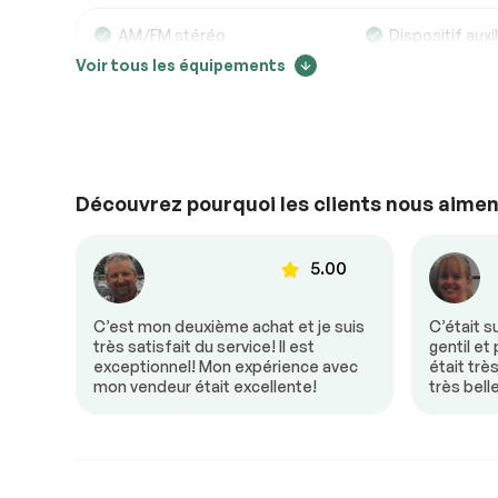
AM/FM stéréo
Dispositif auxil
Voir tous les équipements
Lecteur de DC
Ordinateur de
Extérieurs autres
Découvrez pourquoi les clients nous aimen
Aileron arrière
00
5.00
Confort
donc
C’est mon deuxième achat et je suis
C’était s
Air climatisé
Climatisation 
e! Mon
très satisfait du service! Il est
gentil et
Mirroirs chauffants
Mirroirs à co
un
exceptionnel! Mon expérience avec
était trè
électrique
mon vendeur était excellente!
très bell
Régulateur de vitesse
Vitres à com
électrique