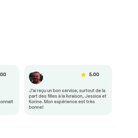
.00
5.00
e
J’ai reçu un bon service, surtout de la
Tout s’
part des filles à la livraison, Jessica et
était tr
connait
Korine. Mon expérience est très
besoin 
bonne!
mon arr