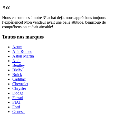
5.00
e
Nous en sommes à notre 3
achat déjà, nous apprécions toujours
l’expérience! Mon vendeur avait une belle attitude, beaucoup de
compréhension et était aimable!
Toutes nos marques
Acura
Alfa Romeo
Aston Martin
Audi
Bentley
BMW
Buick
Cadillac
Chevrolet
Chrysler
Dodge
Ferrari
FIAT
Ford
Genesis