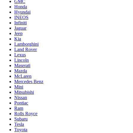
GMC
Honda
Hyundai
INEOS
Infiniti
Jaguar
Jeep
Kia
Lamborghini
Land Rover
Lexus
Lincoln
Maserati
Mazda
McLaren
Mercedes Benz
Mini
Mitsubishi
Nissan
Pontiac
Ram
Rolls Royce
Subaru
Tesla
Toyota