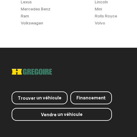
Lexus
Lincoln
Mercedes Benz
Mini
Ram
Rolls Royce
Volkswagen
Volvo
un véhicule
Financement
Trouver
un véhicule
Vendre