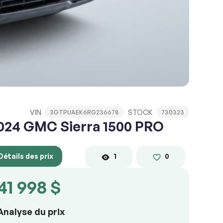
VIN
STOCK
3GTPUAEK6RG236678
730323
024 GMC Sierra 1500 PRO
Détails des prix
1
0
41 998 $
Analyse du prix