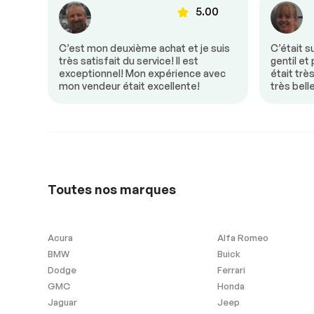
00
5.00
Antipatinage
Freins ABS
donc
C’est mon deuxième achat et je suis
C’était s
e! Mon
très satisfait du service! Il est
gentil et
un
exceptionnel! Mon expérience avec
était trè
Extra
mon vendeur était excellente!
très bell
Contrôle de Stabilité
Garantie Résiduelle du
Pas d'Acciden
Toutes nos marques
Manufacturier
Acura
Alfa Romeo
Extérieurs autres
BMW
Buick
Dodge
Ferrari
Marche-pied
GMC
Honda
Jaguar
Jeep