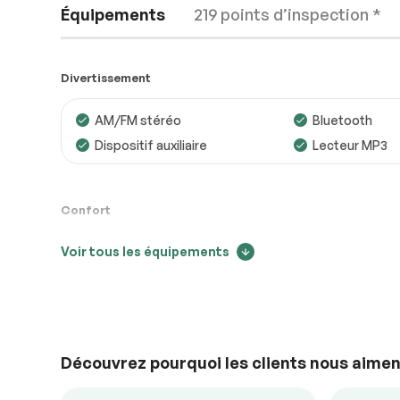
Équipements
219 points d’inspection *
Divertissement
AM/FM stéréo
Bluetooth
Dispositif auxiliaire
Lecteur MP3
Moteur
Conforme
Transmission
Conforme
Confort
Système électrique
Conforme
Voir tous les équipements
Air climatisé
Caméra de rec
Accessoires
Conforme
Mirroirs – Clignotants
Portes à com
Intégrés
électrique
Éclairage
Conforme
Vitres à commande
Volant ajustab
électrique
Découvrez pourquoi les clients nous aimen
Sécurité