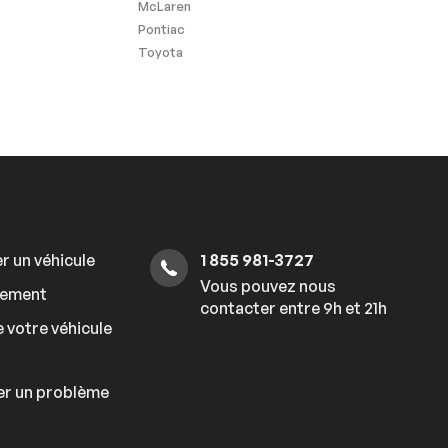
McLaren
Pontiac
Toyota
r un véhicule
1 855 981-3727
Vous pouvez nous
cement
contacter entre 9h et 21h
 votre véhicule
er un problème