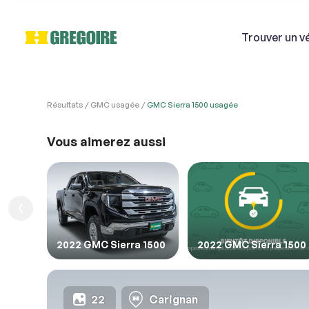
Trouver
un v
Résultats
GMC usagée
GMC Sierra 1500 usagée
VÉHI
Ven
Vous aimerez aussi
Si
1. Véh
1. Veu
1. Rem
Courri
2022 GMC Sierra 1500
2022 GMC Sierra 1500
Décriv
22
Carignan
2. En