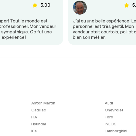
5.00
5
uper! Tout le monde est
J’ai eu une belle expérience! L
 professionnel. Mon vendeur
personnel est très gentil. Mon
s sympathique. Ce fut une
vendeur était courtois, poli et 
e expérience!
bien son métier.
t
Aston Martin
Audi
Cadillac
Chevrolet
FIAT
Ford
Hyundai
INEOS
Kia
Lamborghini