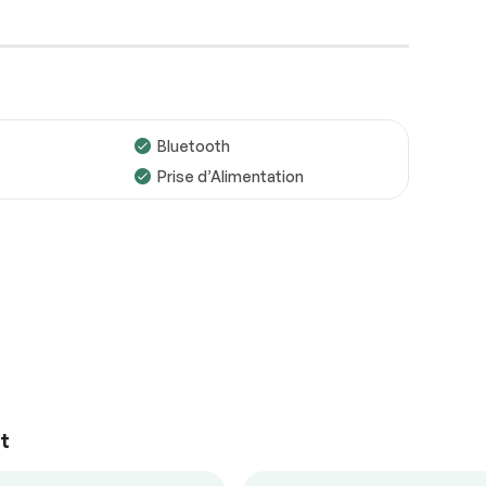
Bluetooth
Prise d’Alimentation
Roues
Conforme
Freins
Conforme
Suspensions
Conforme
ul
Demarrage sans clé
Voir la liste complète (PDF)
mande
Régulateur de vitesse
*Exemple d’un rapport d’inspection uniquement.
le
t