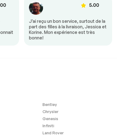
.00
5.00
e
J’ai reçu un bon service, surtout de la
Tout s’
part des filles à la livraison, Jessica et
était tr
connait
Korine. Mon expérience est très
besoin 
bonne!
mon arr
Bentley
Chrysler
Genesis
Infiniti
Land Rover