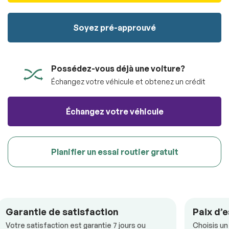
véhicule sans aucun frais.
100% SÉCURITAIRE
Soumettre
Soyez pré-approuvé
Soumettre l'information
RÉSERVER
Possédez-vous déjà une voiture?
Échangez votre véhicule et obtenez un crédit
Échangez votre véhicule
Planifier un essai routier gratuit
Garantie de satisfaction
Paix d’e
Votre satisfaction est garantie 7 jours ou
Choisis un