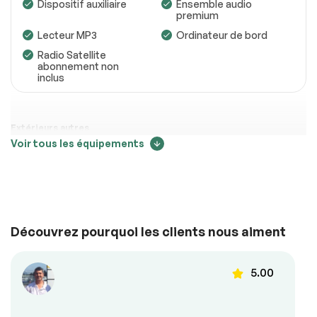
Dispositif auxiliaire
Ensemble audio
Transmission
Conforme
premium
Lecteur MP3
Ordinateur de bord
Système électrique
Conforme
Radio Satellite
Accessoires
Conforme
abonnement non
inclus
Éclairage
Conforme
Roues
Conforme
Extérieurs autres
Voir tous les équipements
Freins
Conforme
Aileron arrière
Suspensions
Conforme
Voir la liste complète (PDF)
Confort
*Exemple d’un rapport d’inspection uniquement.
Découvrez pourquoi les clients nous aiment
Air climatisé
Caméra de recul
Climatisation
Contrôle audio au
5.00
automatique
volant
Demarrage sans clé
Détecteur d’angles
morts