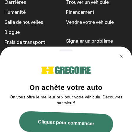
Carrières
Trouver un véhicule
Toit ouvrant
Humanité
Financement
Salle de nouvelles
Vendre votre véhicule
Intérieur autre
Blogue
Télécommande
Signaler un problème
Frais de transport
Universelle de Porte
de Garage
Politique de
confidentialité
1 855 981-3727
Vous pouvez nous contacter entre 9h et
21h
2003–2026 © HGrégoire, tous droits réservés.