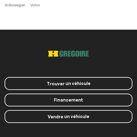
Extra
Volkswagen
Volvo
Contrôle de
Stabilité
Vitres et essuie-glace
Détecteur de pluie
un véhicule
Trouver
Sièges Chauffants
Sièges Ventilés
Système de
Financement
navigation SD non
compris
un véhicule
Vendre
Panneaux de toit