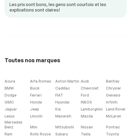
Mirroirs chauffants
Mirroirs à
Les prix sont bons, les gens sont courtois et les
commande
explications sont claires!
électrique
Mirroirs –
Portes à commande
Clignotants Intégrés
électrique
Régulateur de
Sièges chauffants
vitesse
Sièges climatisés
Siège à commande
électrique
Toutes nos marques
Sonar de
Vitres à commande
stationnement
électrique
arrière
Volant ajustable
Volant en cuir
Acura
Alfa Romeo
Aston Martin
Audi
Bentley
BMW
Buick
Cadillac
Chevrolet
Chrysler
Dodge
Ferrari
FIAT
Ford
Genesis
GMC
Honda
Hyundai
INEOS
Infiniti
Sécurité
Jaguar
Jeep
Kia
Lamborghini
Land Rover
Lexus
Lincoln
Maserati
Mazda
McLaren
Antipatinage
Freins ABS
Mercedes
Benz
Mini
Mitsubishi
Nissan
Pontiac
Ram
Rolls Royce
Subaru
Tesla
Toyota