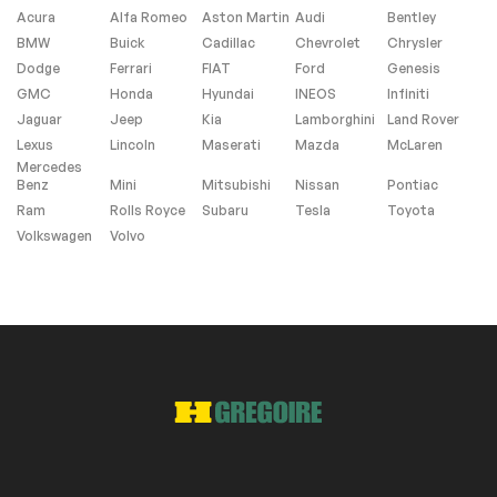
Acura
Alfa Romeo
Aston Martin
Audi
Bentley
Extra
BMW
Buick
Cadillac
Chevrolet
Chrysler
Dodge
Ferrari
FIAT
Ford
Genesis
Contrôle de
GMC
Honda
Hyundai
INEOS
Infiniti
Stabilité
Jaguar
Jeep
Kia
Lamborghini
Land Rover
Lexus
Lincoln
Maserati
Mazda
McLaren
Mercedes
Extérieurs autres
Benz
Mini
Mitsubishi
Nissan
Pontiac
Ram
Rolls Royce
Subaru
Tesla
Toyota
Marche-pied
Volkswagen
Volvo
Pas d'Accident
Sièges Chauffants
Système de
navigation SD non
compris
Panneaux de toit