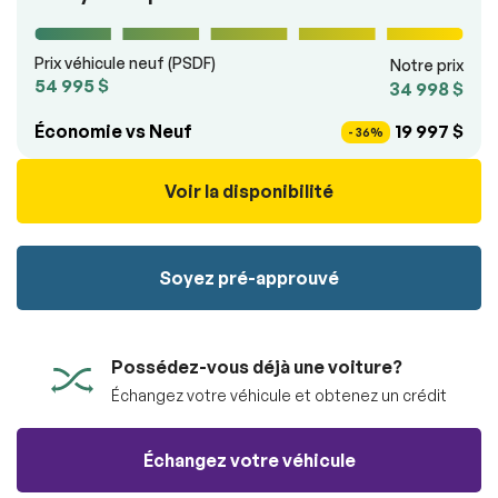
véhicule sans aucun frais.
100% SÉCURITAIRE
Soumettre
Prix véhicule neuf (PSDF)
Notre prix
Soumettre l'information
54 995 $
34 998 $
Économie vs Neuf
19 997 $
RÉSERVER
- 36%
Voir la disponibilité
Soyez pré-approuvé
Possédez-vous déjà une voiture?
Échangez votre véhicule et obtenez un crédit
Échangez votre véhicule