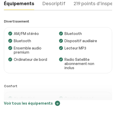
Équipements
Descriptif
219 points d’inspec
Divertissement
AM/FM stéréo
Bluetooth
Bluetooth
Dispositif auxiliaire
Moteur
Conforme
Ensemble audio
Lecteur MP3
premium
Transmission
Conforme
Ordinateur de bord
Radio Satellite
abonnement non
Système électrique
Conforme
inclus
Accessoires
Conforme
Éclairage
Conforme
Confort
Roues
Conforme
Air climatisé
Caméra de recul
Voir tous les équipements
Freins
Conforme
Climatisation
Climatisation
automatique
bizone
Suspensions
Conforme