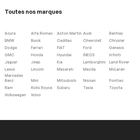
Toutes nos marques
Extra
Contrôle de
Stabilité
Acura
Alfa Romeo
Aston Martin
Audi
Bentley
BMW
Buick
Cadillac
Chevrolet
Chrysler
Dodge
Ferrari
FIAT
Ford
Genesis
GMC
Honda
Hyundai
INEOS
Infiniti
Jaguar
Jeep
Kia
Lamborghini
Land Rover
Sièges Chauffants
Lexus
Lincoln
Maserati
Mazda
McLaren
Mercedes
Benz
Mini
Mitsubishi
Nissan
Pontiac
Intérieur autre
Ram
Rolls Royce
Subaru
Tesla
Toyota
Volkswagen
Volvo
Télécommande
Universelle de Porte
de Garage