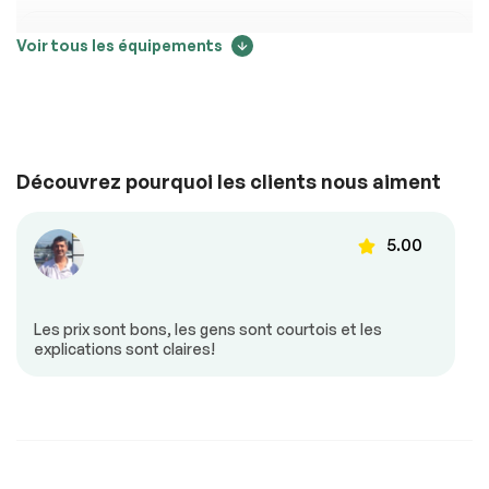
Air climatisé
Caméra de recul
Voir tous les équipements
Contrôle audio au
Mirroirs chauffants
volant
Mirroirs à
Mirroirs –
commande
Clignotants Intégrés
électrique
Découvrez pourquoi les clients nous aiment
Portes à commande
Régulateur de
électrique
vitesse
Sièges chauffants
Vitres à commande
5.00
électrique
Volant ajustable
Volant en cuir
Les prix sont bons, les gens sont courtois et les
explications sont claires!
Sécurité
Antipatinage
Freins ABS
Phares anti-
brouillard