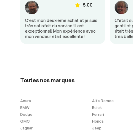
00
5.00
15763
Sièges chauffants
Vitres à com
électrique
Volant en cuir
donc
C’est mon deuxième achat et je suis
C’était s
e! Mon
très satisfait du service! Il est
gentil et
un
exceptionnel! Mon expérience avec
était trè
mon vendeur était excellente!
très bell
15526
Sécurité
Antipatinage
Freins ABS
15290
Extra
Toutes nos marques
Contrôle de Stabilité
Acura
Alfa Romeo
BMW
Buick
Dodge
Ferrari
GMC
Honda
Sièges Chauffants
Système de na
non compris
Jaguar
Jeep