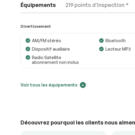
Équipements
219 points d’inspection *
Divertissement
AM/FM stéréo
Bluetooth
Dispositif auxiliaire
Lecteur MP3
Moteur
Conforme
Radio Satellite
abonnement non inclus
Transmission
Conforme
Système électrique
Conforme
Confort
Voir tous les équipements
Accessoires
Conforme
Suivi des changements de prix
Air climatisé
Caméra de rec
Éclairage
Conforme
Climatisation bizone
Contrôle audio
15999
Détecteur d’angles morts
Mirroirs chauf
Découvrez pourquoi les clients nous aimen
Mirroirs – Clignotants
Portes à com
Intégrés
électrique