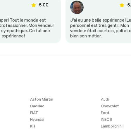
5.00
5
mande
Volant ajustable
15 495 $
uper! Tout le monde est
J’ai eu une belle expérience! L
--1%
 professionnel. Mon vendeur
personnel est très gentil. Mon
s sympathique. Ce fut une
vendeur était courtois, poli et 
e expérience!
bien son métier.
Phares anti-brouillard
Aston Martin
Audi
Cadillac
Chevrolet
FIAT
Ford
Hyundai
INEOS
vigation SD
Kia
Lamborghini