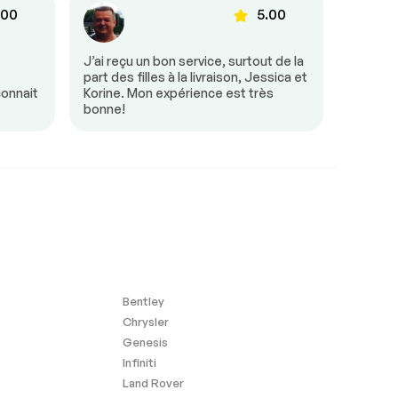
.00
5.00
e
J’ai reçu un bon service, surtout de la
Tout s’
part des filles à la livraison, Jessica et
était tr
connait
Korine. Mon expérience est très
besoin 
bonne!
mon arr
Bentley
Chrysler
Genesis
Infiniti
Land Rover