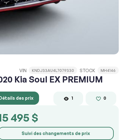
VIN
STOCK
KNDJ33AU4L7079330
MH4146
020 Kia Soul EX PREMIUM
Détails des prix
1
0
15 495 $
Suivi des changements de prix