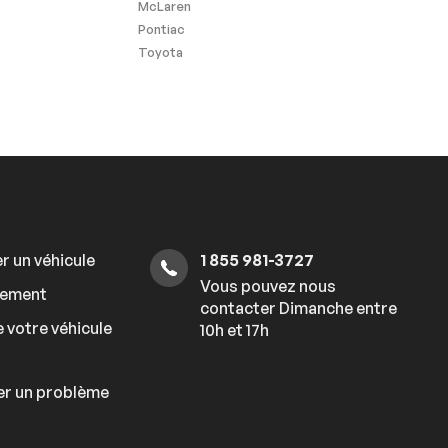
McLaren
Pontiac
Toyota
r un véhicule
1 855 981-3727
Vous pouvez nous
cement
contacter Dimanche entre
 votre véhicule
10h et 17h
er un problème