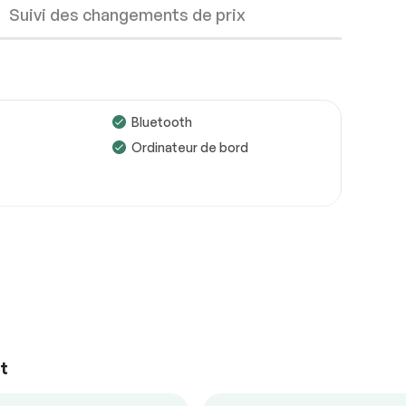
Suivi des changements de prix
Bluetooth
Ordinateur de bord
Roues
Conforme
Freins
Conforme
Suspensions
Conforme
Voir la liste complète (PDF)
ul
Climatisation automatique
*Exemple d’un rapport d’inspection uniquement.
 au volant
Demarrage sans clé
fants
Mirroirs à commande
électrique
t
mande
Régulateur de vitesse