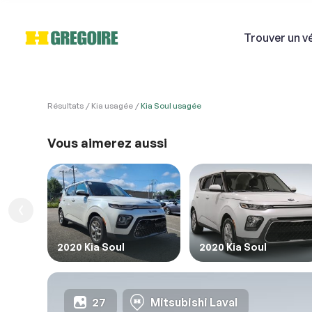
Trouver
un v
Résultats
Kia usagée
Kia Soul usagée
VÉHI
Ven
Vous aimerez aussi
Si
1. Véh
1. Veu
1. Rem
Courri
2020 Kia Soul
2020 Kia Soul
Décriv
27
Mitsubishi Laval
2. En