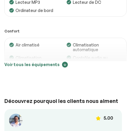
Lecteur MP3
Lecteur de DC
Ordinateur de bord
Confort
Air climatisé
Climatisation
automatique
Climatisation
Contrôle audio au
bizone
volant
Voir tous les équipements
Demarrage sans clé
Détecteur d’angles
morts
Mirroirs chauffants
Mirroirs à Mémoire
Mirroirs à
Mirroirs –
commande
Clignotants Intégrés
Découvrez pourquoi les clients nous aiment
électrique
Portes à commande
Régulateur de
électrique
vitesse
5.00
Sièges chauffants
Siège à commande
électrique