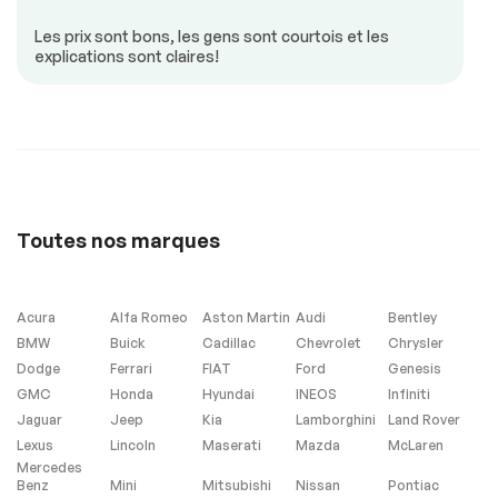
Siège à mémoire
Vitres à commande
électrique
Les prix sont bons, les gens sont courtois et les
explications sont claires!
Volant ajustable
Volant en cuir
Sécurité
Antipatinage
Freins ABS
Toutes nos marques
Extra
Acura
Alfa Romeo
Aston Martin
Audi
Bentley
Contrôle de
BMW
Buick
Cadillac
Chevrolet
Chrysler
Stabilité
Dodge
Ferrari
FIAT
Ford
Genesis
GMC
Honda
Hyundai
INEOS
Infiniti
Jaguar
Jeep
Kia
Lamborghini
Land Rover
Vitres et essuie-glace
Lexus
Lincoln
Maserati
Mazda
McLaren
Mercedes
Détecteur de pluie
Benz
Mini
Mitsubishi
Nissan
Pontiac