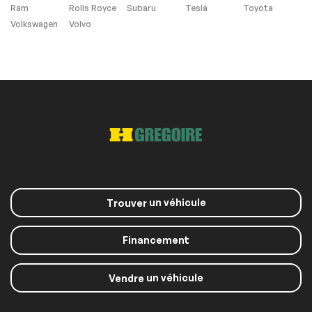
Ram
Rolls Royce
Subaru
Tesla
Toyota
Volkswagen
Volvo
Pas d'Accident
Sièges Chauffants
un véhicule
Trouver
Financement
un véhicule
Vendre