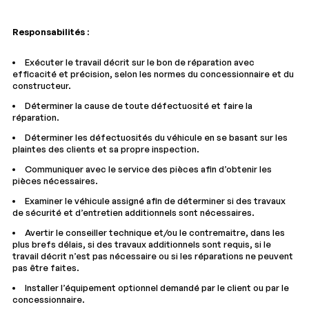
Responsabilités :
Décrivez comment reproduire le problème
Exécuter le travail décrit sur le bon de réparation avec
efficacité et précision, selon les normes du concessionnaire et du
constructeur.
URL de la page
Déterminer la cause de toute défectuosité et faire la
réparation.
Déterminer les défectuosités du véhicule en se basant sur les
plaintes des clients et sa propre inspection.
URL de capture d`écran
Communiquer avec le service des pièces afin d’obtenir les
Partagez un lien vers une capture d`écran ou une vidéo
pièces nécessaires.
illustrant le problème (facultatif). Vous pouvez importer
Examiner le véhicule assigné afin de déterminer si des travaux
votre fichier sur des services comme Google Drive,
de sécurité et d’entretien additionnels sont nécessaires.
Dropbox, Imgur ou OneDrive et coller le lien ici.
Avertir le conseiller technique et/ou le contremaitre, dans les
plus brefs délais, si des travaux additionnels sont requis, si le
travail décrit n’est pas nécessaire ou si les réparations ne peuvent
pas être faites.
Soumettre
Installer l’équipement optionnel demandé par le client ou par le
concessionnaire.