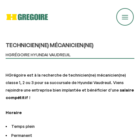
TECHNICIEN(NE) MÉCANICIEN(NE)
Signaler un problème
HGRÉGOIRE HYUNDAI VAUDREUIL
Nous nous engageons à améliorer notre service !
HGrégoire est à la recherche de technicien(ne) mécanicien(ne)
Si vous avez rencontré des problèmes ou des
erreurs, veuillez remplir ce formulaire.
classe 1, 2 ou 3 pour sa succursale de Hyundai Vaudreuil. Viens
Vos commentaires nous aideront à améliorer la
rejoindre une entreprise bien implantée et bénéficier d’une
salaire
plateforme.
compétitif
!
Courriel
Horaire
Temps plein
Type de problème
Permanent