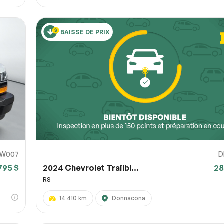
BAISSE DE PRIX
W007
D
795 $
2024 Chevrolet Trailbl...
28
RS
14 410 km
Donnacona