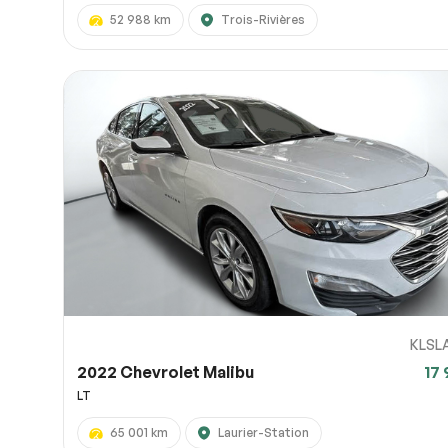
52 988 km
Trois-Rivières
KLSL
2022 Chevrolet Malibu
17 
LT
65 001 km
Laurier-Station