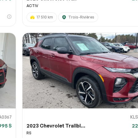
ACTIV
17 510 km
Trois-Rivières
A0367
KLS
995 $
2023 Chevrolet Trailbl...
22
RS