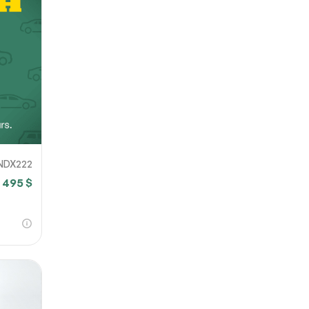
NDX222
5 495 $