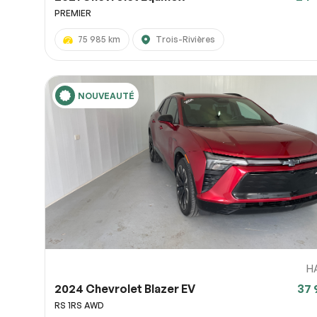
PREMIER
75 985 km
Trois-Rivières
NOUVEAUTÉ
H
2024 Chevrolet Blazer EV
37 
RS 1RS AWD