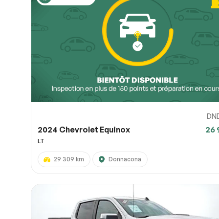
DN
2024 Chevrolet Equinox
26 
LT
29 309 km
Donnacona