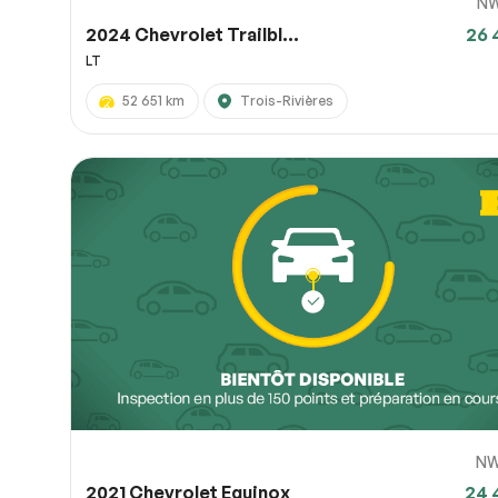
N
2024 Chevrolet Trailbl...
26 
LT
52 651 km
Trois-Rivières
NW
2021 Chevrolet Equinox
24 