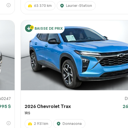
63 370 km
Laurier-Station
BAISSE DE PRIX
A0247
D
995 $
2026 Chevrolet Trax
26
1RS
2 931 km
Donnacona