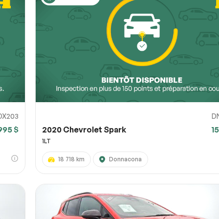
DX203
D
995 $
2020 Chevrolet Spark
1
1LT
18 718 km
Donnacona