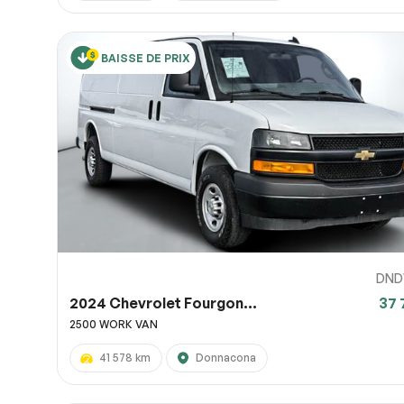
BAISSE DE PRIX
DND
2024 Chevrolet Fourgon...
37 
2500 WORK VAN
41 578 km
Donnacona