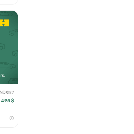
NDX187
 495 $