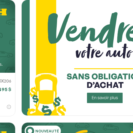
DX206
495 $
NOUVEAUTÉ