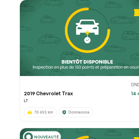
DN
2019 Chevrolet Trax
14 
LT
70 653 km
Donnacona
NOUVEAUTÉ