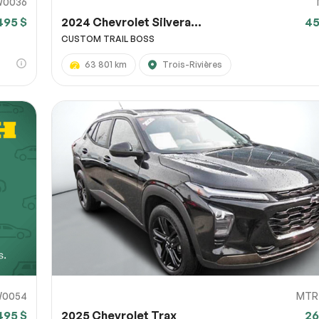
W0036
495 $
2024 Chevrolet Silvera...
45
CUSTOM TRAIL BOSS
63 801 km
Trois-Rivières
0054
MTR
495 $
2025 Chevrolet Trax
26