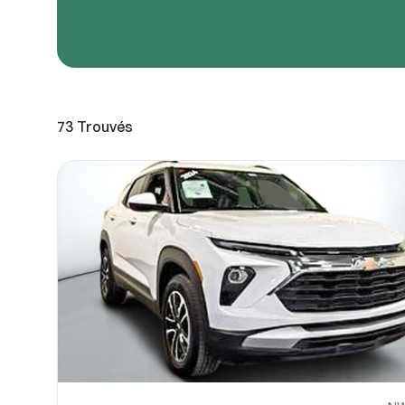
URL de
URL de
73
Trouvés
Partagez
Vous pou
10
ou OneDri