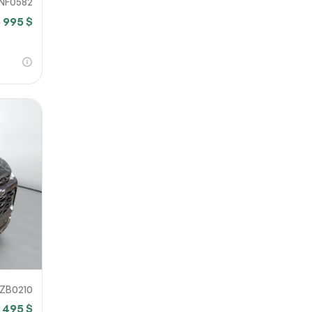
NF0582
 995 $
ZB0210
 495 $