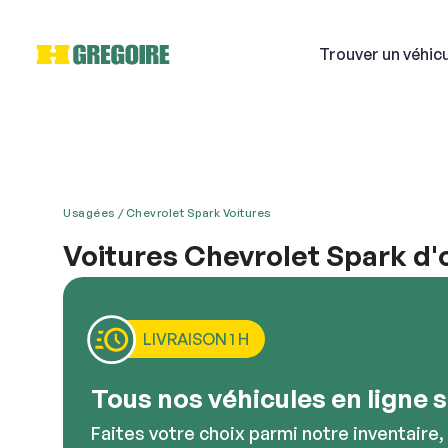
Trouver
un véhic
Usagées
Chevrolet Spark Voitures
Si
Voitures Chevrolet Spark d'
Chevrolet célèbre ses voitures de manufactures é
Courri
meilleur SUV d’occasion disponible au Canada ou un
intérieur ergonomique une prise en main réactive 
LIVRAISON 1 H
Décriv
Tous nos véhicules en ligne so
Faites votre choix parmi notre inventaire,