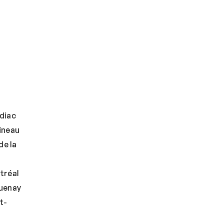
diac
ineau
de la
tréal
uenay
t-