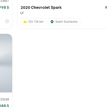
821887
798 $
2020 Chevrolet Spark
9
LT
123 725 km
Saint-Eustache
821658
988 $