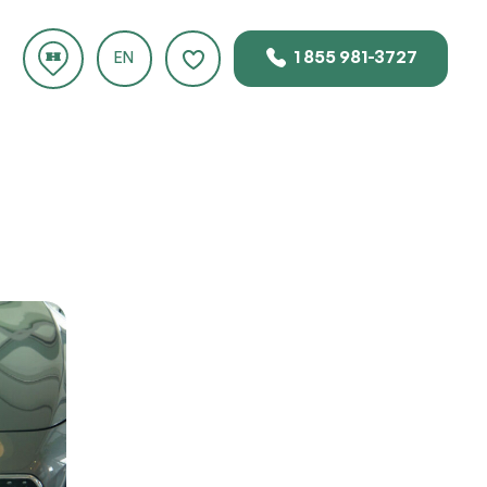
1 855 981-3727
EN
 ce
ur le
.