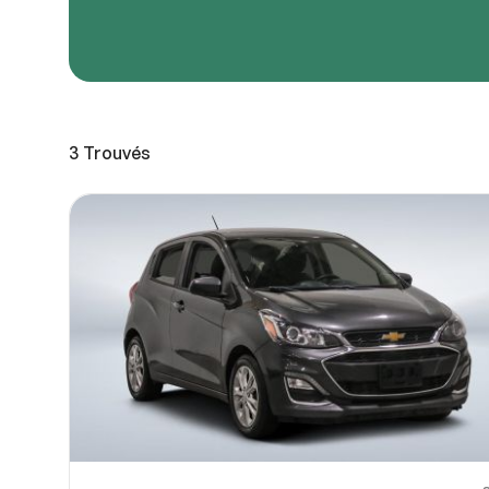
URL de
URL de
3
Trouvés
Partagez
Vous pou
10
ou OneDri