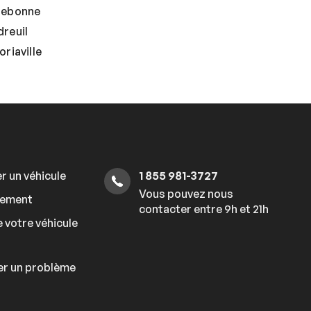
rebonne
reuil
riaville
r un véhicule
1 855 981-3727
Vous pouvez nous
cement
contacter entre 9h et 21h
 votre véhicule
er un problème