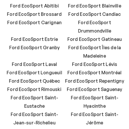
Ford EcoSport Abitibi
Ford EcoSport Blainville
Ford EcoSport Brossard
Ford EcoSport Candiac
Ford EcoSport Carignan
Ford EcoSport
Drummondville
Ford EcoSport Estrie
Ford EcoSport Gatineau
Ford EcoSport Granby
Ford EcoSport Îles de la
Madeleine
Ford EcoSport Laval
Ford EcoSport Lévis
Ford EcoSport Longueuil
Ford EcoSport Montréal
Ford EcoSport Québec
Ford EcoSport Repentigny
Ford EcoSport Rimouski
Ford EcoSport Saguenay
Ford EcoSport Saint-
Ford EcoSport Saint-
Eustache
Hyacinthe
Ford EcoSport Saint-
Ford EcoSport Saint-
Jean-sur-Richelieu
Jérôme