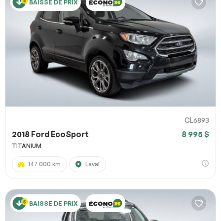
BAISSE DE PRIX
CL6893
2018 Ford EcoSport
8 995 $
TITANIUM
147 000 km
Laval
BAISSE DE PRIX