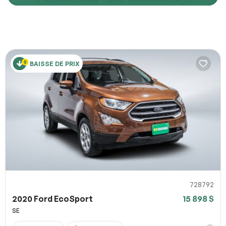
Décrivez comment reproduire le problème
BAISSE DE PRIX
URL de la page
URL de capture d`écran
100% SÉCURITAIRE
Partagez un lien vers une capture d`écran ou une vidéo
illustrant le problème (facultatif). Vous pouvez importer
Soumettre
votre fichier sur des services comme Google Drive,
Dropbox, Imgur ou OneDrive et coller le lien ici.
728792
2020 Ford EcoSport
15 898 $
Soumettre
SE