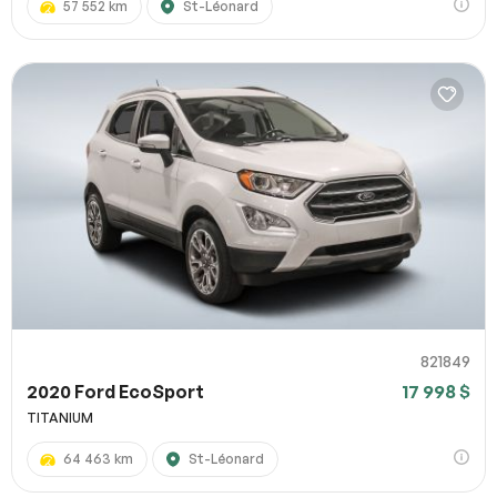
57 552 km
St-Léonard
821849
2020 Ford EcoSport
17 998 $
TITANIUM
64 463 km
St-Léonard