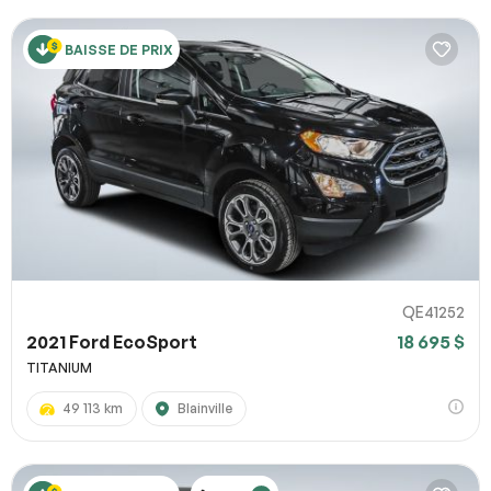
BAISSE DE PRIX
QE41252
2021 Ford EcoSport
18 695 $
TITANIUM
49 113 km
Blainville