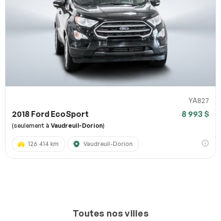
YA827
2018 Ford EcoSport
8 993 $
(seulement à
Vaudreuil-Dorion
)
126 414 km
Vaudreuil-Dorion
Toutes nos villes