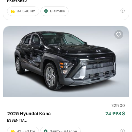
PREFERRED
84 840 km
Blainville
821900
2025 Hyundai Kona
24 998 $
ESSENTIAL
43 583 km
Saint-Eustache