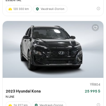
ESSENTIAL
120 350 km
Vaudreuil-Dorion
YR804
2023 Hyundai Kona
25 995 $
N LINE
26 927 km
Vaudreuil-Dorion