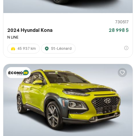
730517
2024 Hyundai Kona
28 998 $
N LINE
45 937 km
St-Léonard