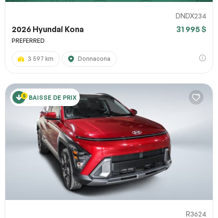
DNDX234
2026 Hyundai Kona
31 995 $
PREFERRED
3 597 km
Donnacona
BAISSE DE PRIX
R3624