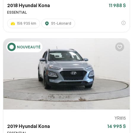
2018 Hyundai Kona
11 988 $
ESSENTIAL
158 935 km
St-Léonard
NOUVEAUTÉ
YR815
2019 Hyundai Kona
14 995 $