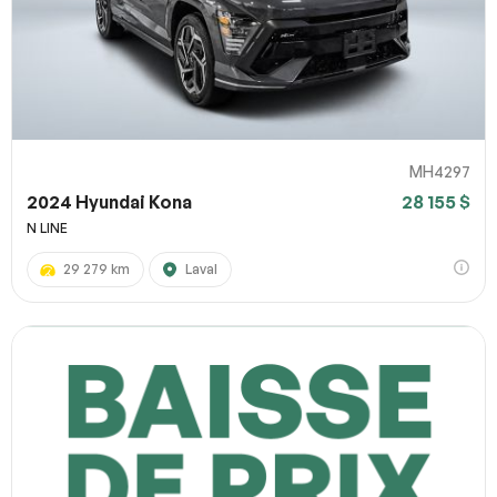
MH4297
2024 Hyundai Kona
28 155 $
N LINE
29 279 km
Laval