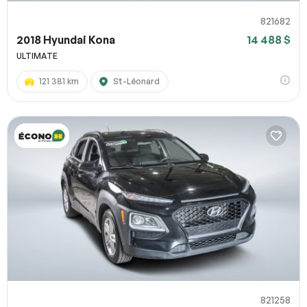
821682
2018 Hyundai Kona
14 488 $
ULTIMATE
121 381 km
St-Léonard
821258