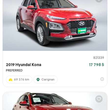
821339
2019 Hyundai Kona
17 798 $
PREFERRED
69 376 km
Carignan