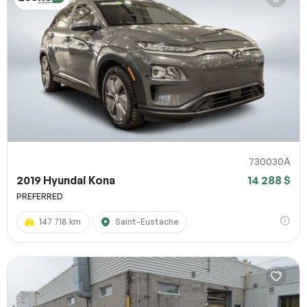
730030A
2019 Hyundai Kona
14 288 $
PREFERRED
147 718 km
Saint-Eustache