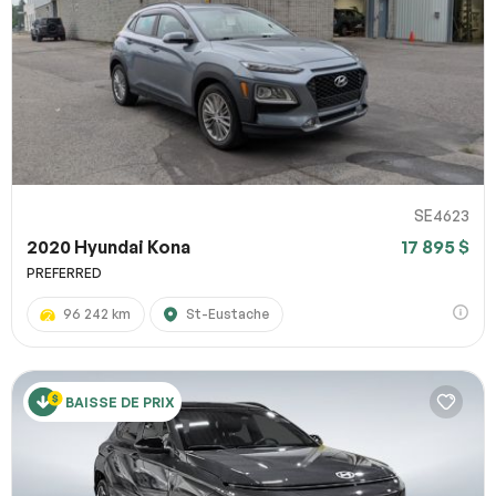
SE4623
2020 Hyundai Kona
17 895 $
PREFERRED
96 242 km
St-Eustache
BAISSE DE PRIX