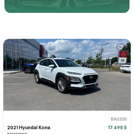
les modèles Hyundai répondront parfaitement à vos
besoins.
Décrivez comment reproduire le problème
URL de la page
URL de capture d`écran
100% SÉCURITAIRE
Partagez un lien vers une capture d`écran ou une vidéo
illustrant le problème (facultatif). Vous pouvez importer
Soumettre
votre fichier sur des services comme Google Drive,
Dropbox, Imgur ou OneDrive et coller le lien ici.
BA6200
Soumettre
2021 Hyundai Kona
17 495 $