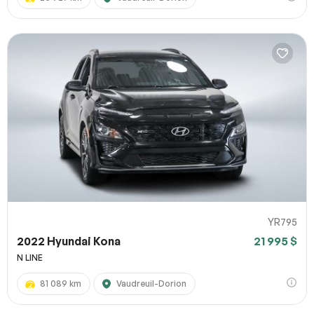
YR795
2022 Hyundai Kona
21 995 $
N LINE
81 089 km
Vaudreuil-Dorion