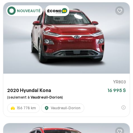
NOUVEAUTÉ
YR803
2020 Hyundai Kona
16 995 $
(seulement à
Vaudreuil-Dorion
)
156 778 km
Vaudreuil-Dorion