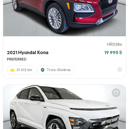
HR0386
2021 Hyundai Kona
19 995 $
PREFERRED
31 613 km
Trois-Rivières