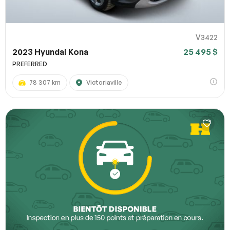
V3422
2023 Hyundai Kona
25 495 $
PREFERRED
78 307 km
Victoriaville