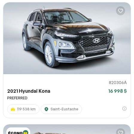
820306A
2021 Hyundai Kona
16 998 $
PREFERRED
119 538 km
Saint-Eustache