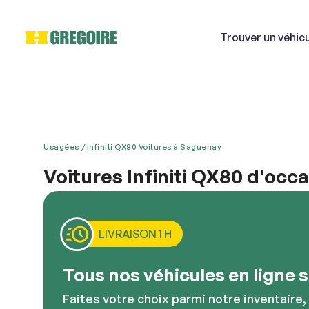
Trouver
un véhic
Usagées
Infiniti QX80 Voitures à Saguenay
Si
Voitures Infiniti QX80 d'occ
Vous vous demandez comment vous pourriez trouver
Courri
St-Bruno, HGrégoire est un concessionnaire stable 
style et classe. Quand ils ont été lancés pour la p
LIVRAISON 1 H
grâce à leurs lignes uniques et une expérience de 
voitures, elles bénéficient également de puissant
Décriv
Tous nos véhicules en ligne so
Faites votre choix parmi notre inventaire,