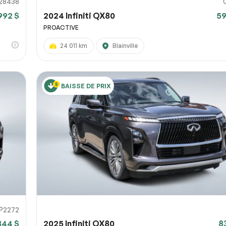
28438
992 $
2024 Infiniti QX80
59
PROACTIVE
24 011 km
Blainville
BAISSE DE PRIX
IP2272
844 $
2025 Infiniti QX80
8