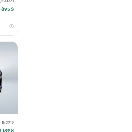
QE41361
 895 $
IR2219
3 189 $