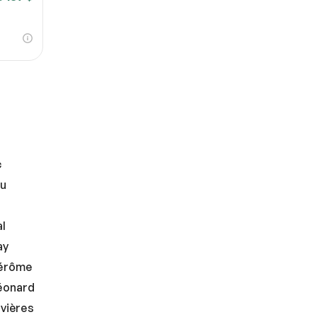
c
au
al
ay
Jérôme
Léonard
ivières