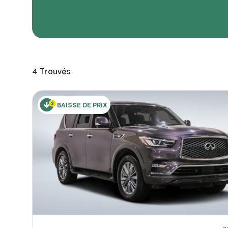
URL de
URL de
4
Trouvés
Partagez
Vous pou
10
ou OneDri
BAISSE DE PRIX