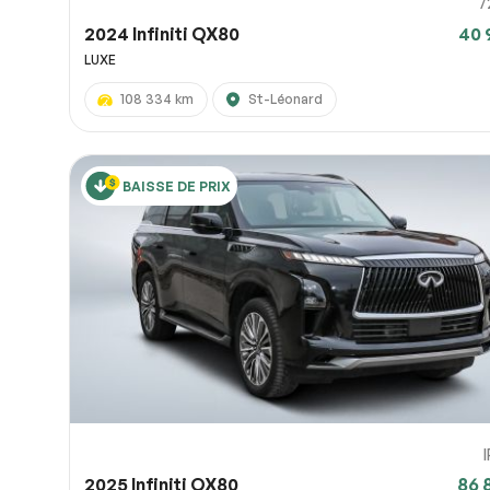
7
2024 Infiniti QX80
40 
LUXE
108 334 km
St-Léonard
BAISSE DE PRIX
2025 Infiniti QX80
86 