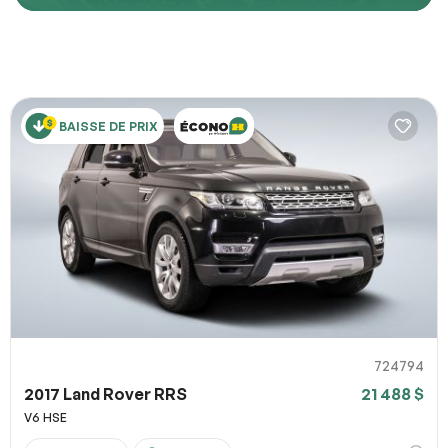
Décrivez comment reproduire le problème
BAISSE DE PRIX
URL de la page
URL de capture d`écran
100% SÉCURITAIRE
Partagez un lien vers une capture d`écran ou une vidéo
illustrant le problème (facultatif). Vous pouvez importer
Soumettre
votre fichier sur des services comme Google Drive,
Dropbox, Imgur ou OneDrive et coller le lien ici.
724794
2017 Land Rover RRS
21 488 $
Soumettre
V6 HSE