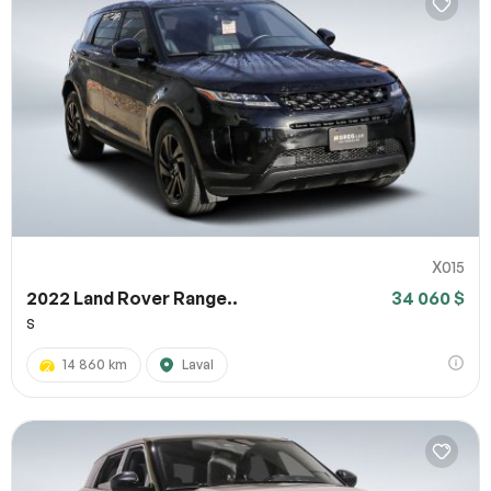
X015
2022 Land Rover Range..
34 060 $
S
14 860 km
Laval