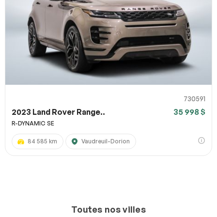
730591
2023 Land Rover Range..
35 998 $
R-DYNAMIC SE
84 585 km
Vaudreuil-Dorion
Toutes nos villes