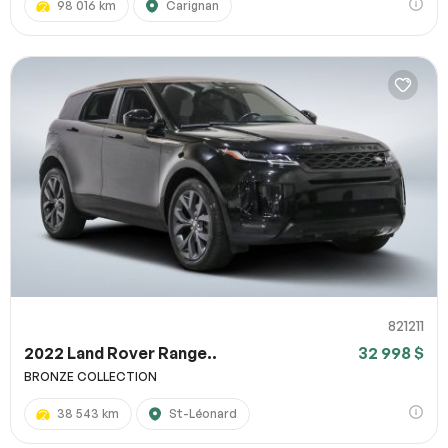
98 016 km
Carignan
821211
2022 Land Rover Range..
32 998 $
BRONZE COLLECTION
38 543 km
St-Léonard