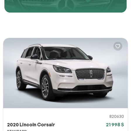
alors vous êtes au bon endroit.
Décrivez comment reproduire le problème
URL de la page
URL de capture d`écran
100% SÉCURITAIRE
Partagez un lien vers une capture d`écran ou une vidéo
illustrant le problème (facultatif). Vous pouvez importer
Soumettre
votre fichier sur des services comme Google Drive,
Dropbox, Imgur ou OneDrive et coller le lien ici.
820630
Soumettre
2020 Lincoln Corsair
21 998 $