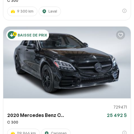
C 300
9 300 km
Laval
BAISSE DE PRIX
729471
2020 Mercedes Benz C..
25 492 $
C 300
119 966 km
Carignan