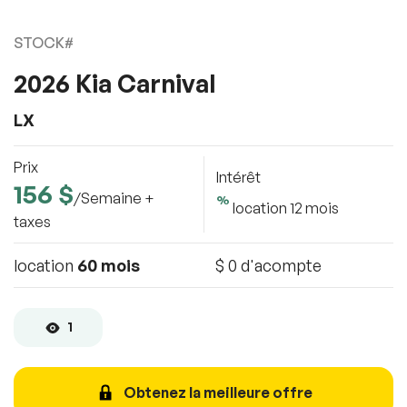
STOCK#
Décrivez comment reproduire le problème
Concessionnaire
2026 Kia Carnival
Kia Vaudreuil
100% SÉCURITAIRE
LX
125 rue Aimé-
2. Veuillez Inscrire Vos Coordonnées
Vincent. Vaudreuil-
URL de la page
Dorion, QC, J7V 5V5
Soumettre l'information
Prix
Intérêt
156 $
/Semaine +
%
location 12 mois
URL de capture d`écran
100% SÉCURITAIRE
taxes
Partagez un lien vers une capture d`écran ou une vidéo
illustrant le problème (facultatif). Vous pouvez importer
Soumettre l'information
location
60 mois
$ 0 d'acompte
votre fichier sur des services comme Google Drive,
Dropbox, Imgur ou OneDrive et coller le lien ici.
1
Soumettre
Obtenez la meilleure offre