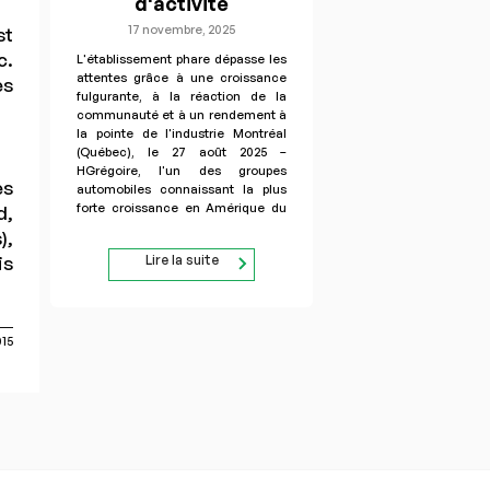
d'activité
17 novembre, 2025
st
c.
L'établissement phare dépasse les
attentes grâce à une croissance
es
fulgurante, à la réaction de la
communauté et à un rendement à
la pointe de l'industrie Montréal
(Québec), le 27 août 2025 –
HGrégoire, l'un des groupes
es
automobiles connaissant la plus
forte croissance en Amérique du
d,
Nord, se félicite du succès de sa
),
concession phare de…
is
Lire la suite
015