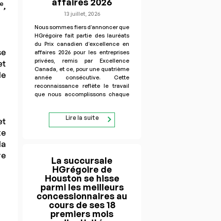
affaires 2026
e
,
13 juillet, 2026
Nous sommes fiers d’annoncer que
HGrégoire fait partie des lauréats
du Prix canadien d’excellence en
se
affaires 2026 pour les entreprises
privées, remis par Excellence
et
Canada, et ce, pour une quatrième
de
année consécutive. Cette
reconnaissance reflète le travail
que nous accomplissons chaque
jour afin d’améliorer l’expérience
automobile pour nos clients et nos
Lire la suite
et
équipes. Dans un marché…
te
la
re
La succursale
HGrégoire de
Houston se hisse
parmi les meilleurs
concessionnaires au
cours de ses 18
premiers mois