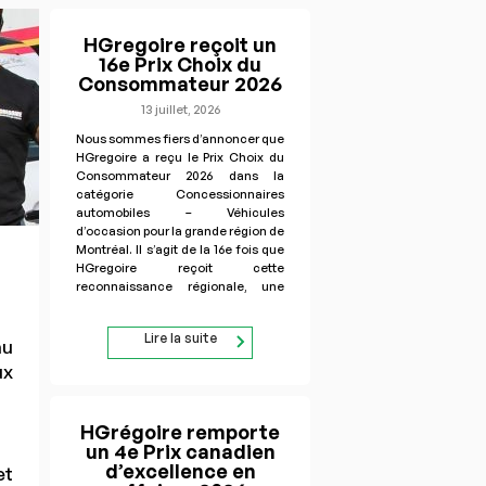
HGregoire reçoit un
16e Prix Choix du
Consommateur 2026
13 juillet, 2026
Nous sommes fiers d’annoncer que
HGregoire a reçu le Prix Choix du
Consommateur 2026 dans la
catégorie Concessionnaires
automobiles – Véhicules
d’occasion pour la grande région de
Montréal. Il s’agit de la 16e fois que
HGregoire reçoit cette
reconnaissance régionale, une
distinction qui témoigne de la
confiance renouvelée des
Lire la suite
consommateurs et de
au
l’engagement de nos…
ux
HGrégoire remporte
un 4e Prix canadien
d’excellence en
et