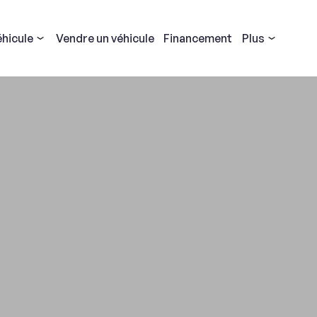
éhicule
Vendre
un véhicule
Financement
Plus
Signaler un problème
Nous nous engageons à améliorer notre service !
 vous avez rencontré des problèmes ou des erreurs, veuillez remplir
formulaire.
Vos commentaires nous aideront à améliorer la plateforme.
el
Type de problème
ez comment reproduire le problème