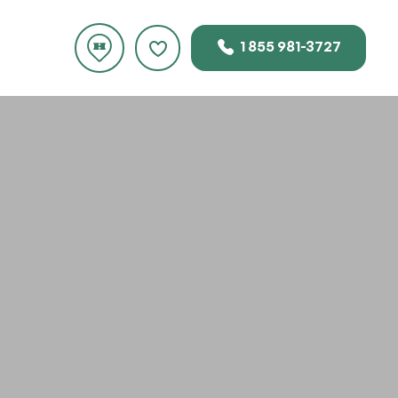
1 855 981-3727
 ce