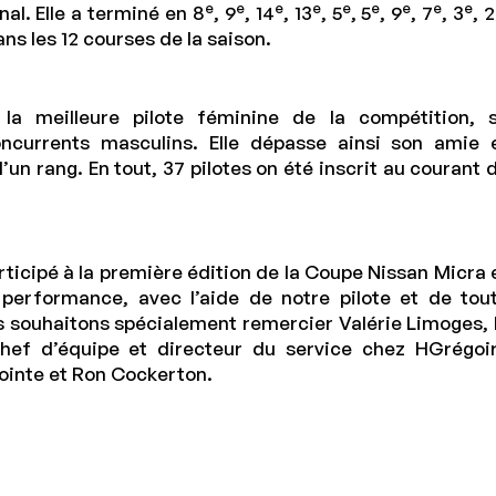
e
e
e
e
e
e
e
e
e
al. Elle a terminé en 8
, 9
, 14
, 13
, 5
, 5
, 9
, 7
, 3
, 2
s les 12 courses de la saison.
la meilleure pilote féminine de la compétition, 
currents masculins. Elle dépasse ainsi son amie 
’un rang. En tout, 37 pilotes on été inscrit au courant 
articipé à la première édition de la Coupe Nissan Micra 
e performance, avec l’aide de notre pilote et de tou
s souhaitons spécialement remercier Valérie Limoges, 
 chef d’équipe et directeur du service chez HGrégoi
ointe et Ron Cockerton.