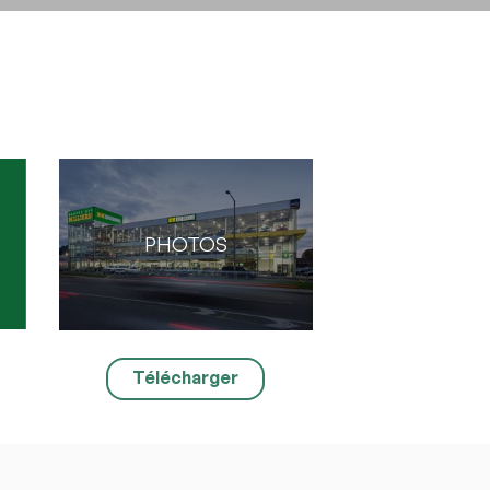
ltatif).
x, Imgur
PHOTOS
Télécharger