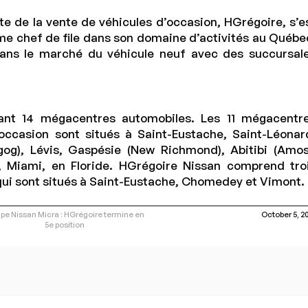
te de la vente de véhicules d’occasion, HGrégoire, s’e
 chef de file dans son domaine d’activités au Québe
dans le marché du véhicule neuf avec des succursal
ant 14 mégacentres automobiles. Les 11 mégacentr
occasion sont situés à Saint-Eustache, Saint-Léonar
gog), Lévis, Gaspésie (New Richmond), Abitibi (Amos
al, Miami, en Floride. HGrégoire Nissan comprend tro
qui sont situés à Saint-Eustache, Chomedey et Vimont.
pe Nissan Micra : HGrégoire termine en
October 5, 2
5e position