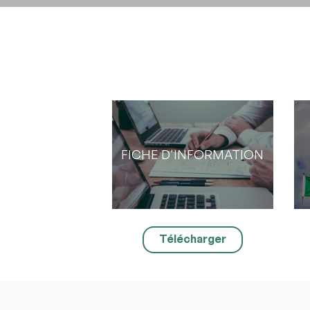
URL de
URL de
Partagez
Vous pou
ou OneDri
FICHE D'INFORMATION
Télécharger