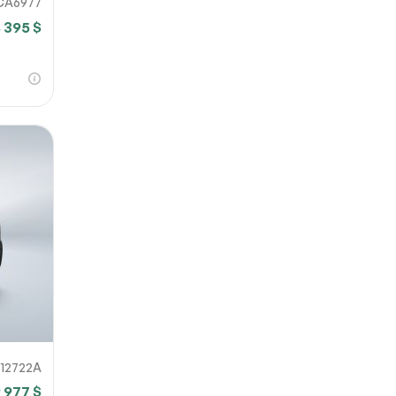
CA6977
8 395 $
S12722A
9 977 $