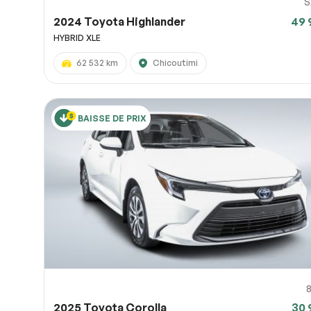
S
2024 Toyota Highlander
49 
HYBRID XLE
62 532 km
Chicoutimi
BAISSE DE PRIX
2025 Toyota Corolla
30 