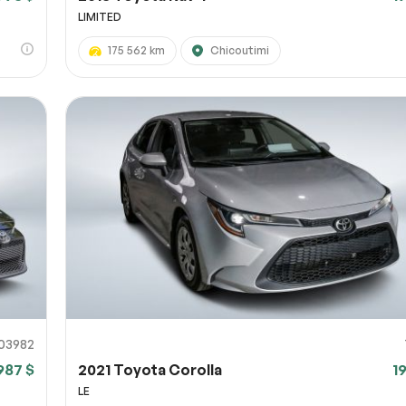
LIMITED
175 562 km
Chicoutimi
03982
987 $
2021 Toyota Corolla
1
LE