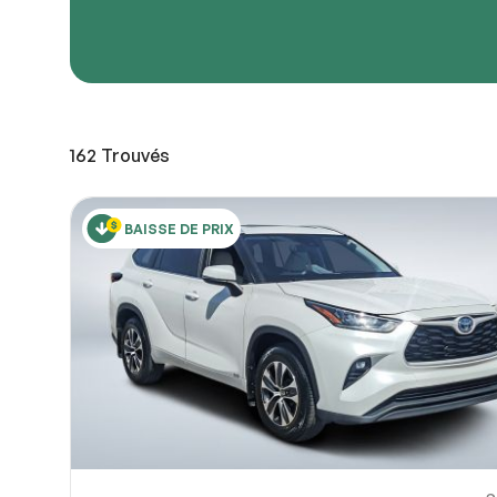
URL de
URL de
162
Trouvés
Partagez
Vous pou
10
ou OneDri
BAISSE DE PRIX