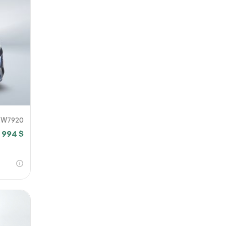
KW7920
 994 $