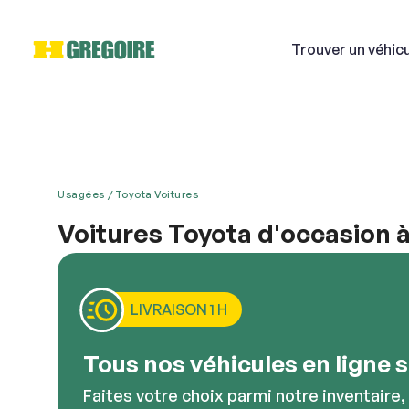
Trouver
un véhic
Usagées
Toyota Voitures
Si
Voitures Toyota d'occasion 
Toyota est une marque caractérisée par sa sécurité,
Courri
une voiture d’occasion à vendre, Toyota présente 
une esthétique à la fois simple et hautement sophi
LIVRAISON 1 H
pouvez choisir.
Décriv
Tous nos véhicules en ligne so
Faites votre choix parmi notre inventaire,