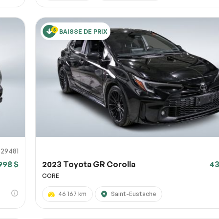
BAISSE DE PRIX
729481
998 $
2023 Toyota GR Corolla
43
CORE
46 167 km
Saint-Eustache