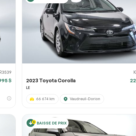
R3539
995 $
2023 Toyota Corolla
22
LE
66 674 km
Vaudreuil-Dorion
BAISSE DE PRIX