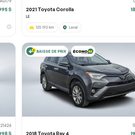
A0179
995 $
2021 Toyota Corolla
1
LE
125 192 km
Laval
BAISSE DE PRIX
821426
998 $
2018 Toyota Rav 4
1