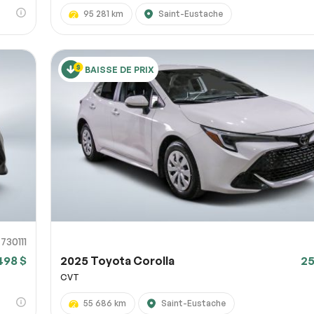
95 281 km
Saint-Eustache
BAISSE DE PRIX
730111
498 $
2025 Toyota Corolla
25
CVT
55 686 km
Saint-Eustache