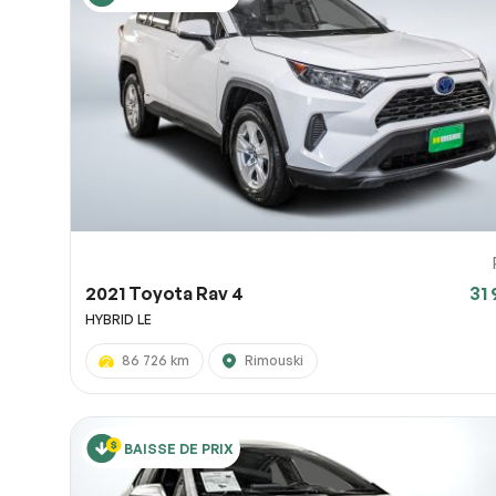
2021 Toyota Rav 4
31 
HYBRID LE
86 726 km
Rimouski
BAISSE DE PRIX