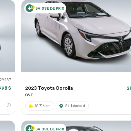
BAISSE DE PRIX
29287
998 $
2023 Toyota Corolla
2
CVT
81 716 km
St-Léonard
BAISSE DE PRIX