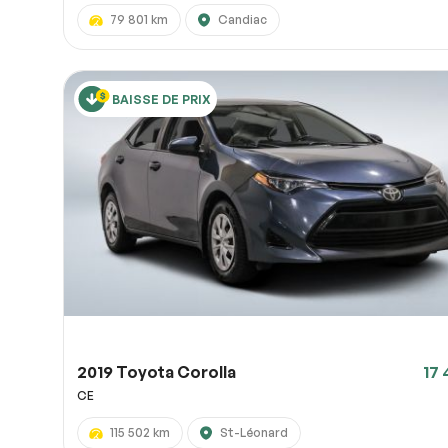
79 801 km
Candiac
BAISSE DE PRIX
2019 Toyota Corolla
17 
CE
115 502 km
St-Léonard