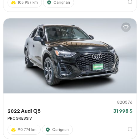
105 957 km
Carignan
820576
2022 Audi Q5
31 998 $
PROGRESSIV
90 774 km
Carignan