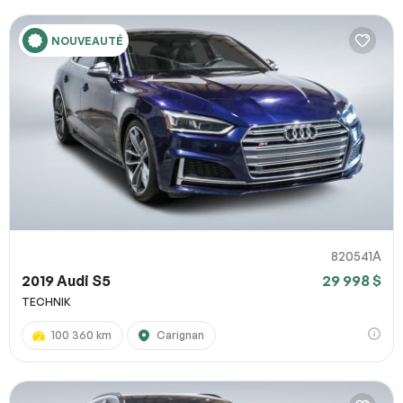
NOUVEAUTÉ
820541A
2019 Audi S5
29 998 $
TECHNIK
100 360 km
Carignan