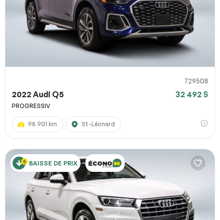
729508
2022 Audi Q5
32 492 $
PROGRESSIV
98 901 km
St-Léonard
BAISSE DE PRIX