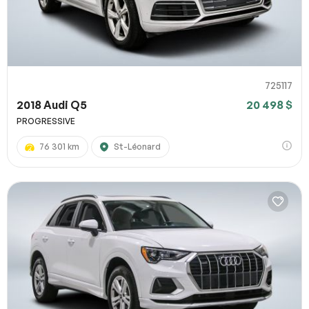
725117
2018 Audi Q5
20 498 $
PROGRESSIVE
76 301 km
St-Léonard