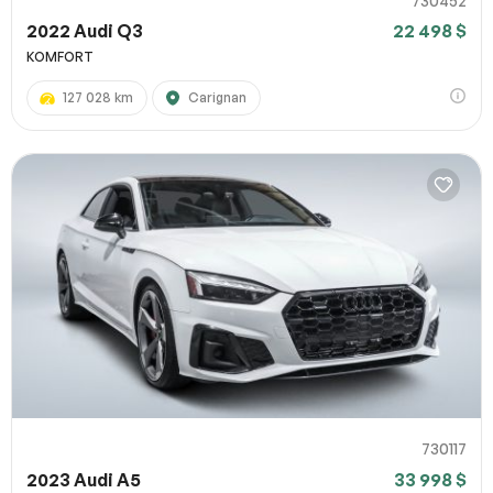
730452
2022 Audi Q3
22 498 $
KOMFORT
127 028 km
Carignan
730117
2023 Audi A5
33 998 $