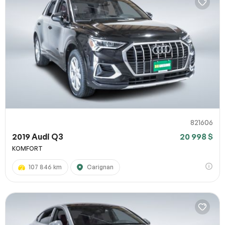
821606
2019 Audi Q3
20 998 $
KOMFORT
107 846 km
Carignan