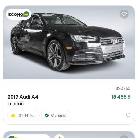
820255
2017 Audi A4
15 488 $
TECHNIK
139 141 km
Carignan