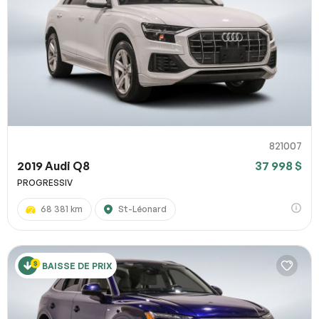
821007
2019 Audi Q8
37 998 $
PROGRESSIV
68 381 km
St-Léonard
BAISSE DE PRIX