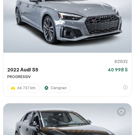
821532
2022 Audi S5
40 998 $
PROGRESSIV
66 737 km
Carignan