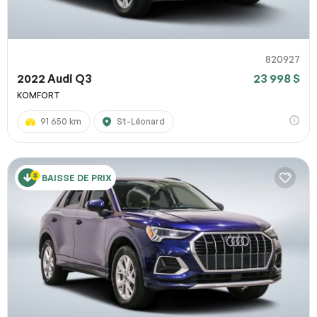
820927
2022 Audi Q3
23 998 $
KOMFORT
91 650 km
St-Léonard
BAISSE DE PRIX