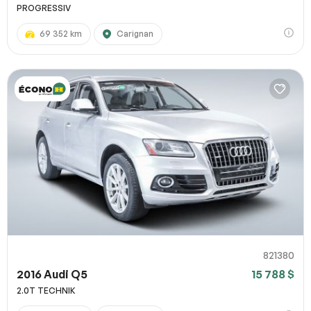
PROGRESSIV
69 352 km
Carignan
821380
2016 Audi Q5
15 788 $
2.0T TECHNIK