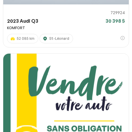
729924
2023 Audi Q3
30 398 $
KOMFORT
52 085 km
St-Léonard