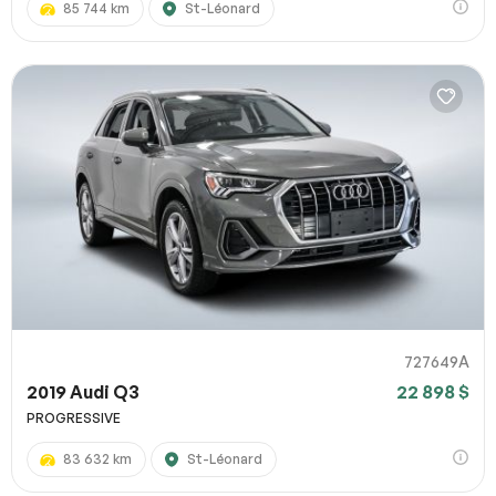
85 744 km
St-Léonard
727649A
2019 Audi Q3
22 898 $
PROGRESSIVE
83 632 km
St-Léonard