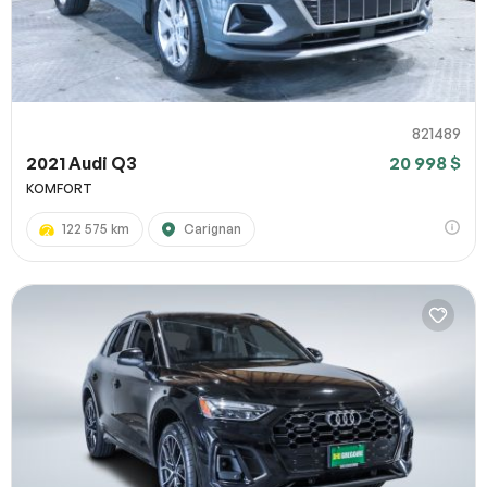
821489
2021 Audi Q3
20 998 $
KOMFORT
122 575 km
Carignan