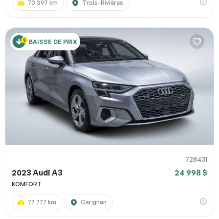
70 397 km
Trois-Rivières
BAISSE DE PRIX
728431
2023 Audi A3
24 998 $
KOMFORT
77 777 km
Carignan