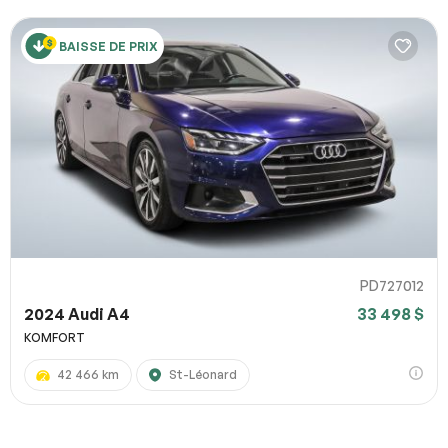
BAISSE DE PRIX
PD727012
2024 Audi A4
33 498 $
KOMFORT
42 466 km
St-Léonard