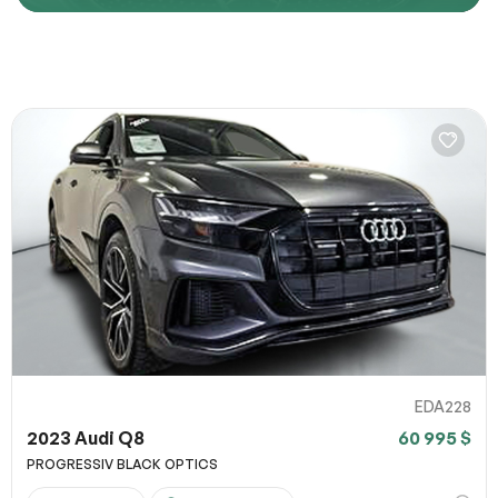
Décrivez comment reproduire le problème
URL de la page
URL de capture d`écran
100% SÉCURITAIRE
Partagez un lien vers une capture d`écran ou une vidéo
illustrant le problème (facultatif). Vous pouvez importer
Soumettre
votre fichier sur des services comme Google Drive,
Dropbox, Imgur ou OneDrive et coller le lien ici.
EDA228
2023 Audi Q8
60 995 $
Soumettre
PROGRESSIV BLACK OPTICS