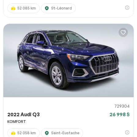
52 085 km
St-Léonard
729304
2022 Audi Q3
26 998 $
KOMFORT
52 058 km
Saint-Eustache