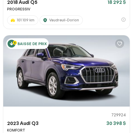
2018 Audi Q5
18 292 $
PROGRESSIV
101 109 km
Vaudreuil-Dorion
BAISSE DE PRIX
729924
2023 Audi Q3
30 398 $
KOMFORT