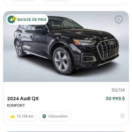
BAISSE DE PRIX
S12739
2024 Audi Q5
30 995 $
KOMFORT
76 128 km
Chicoutimi