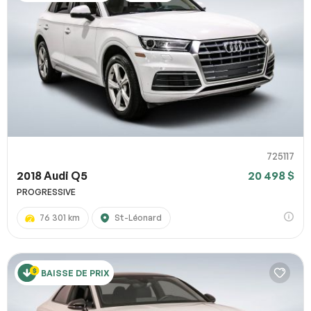
725117
2018 Audi Q5
20 498 $
PROGRESSIVE
76 301 km
St-Léonard
BAISSE DE PRIX