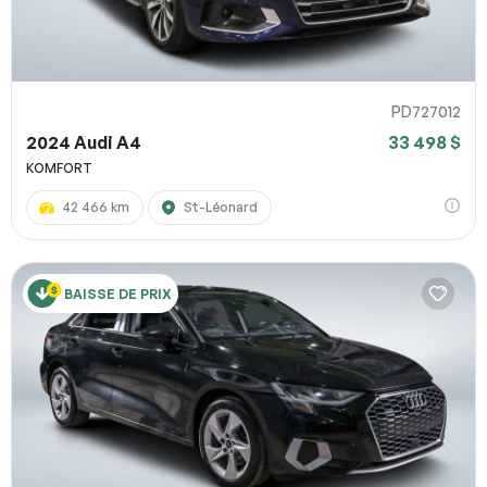
PD727012
2024 Audi A4
33 498 $
KOMFORT
42 466 km
St-Léonard
BAISSE DE PRIX