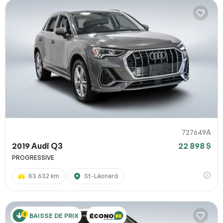
727649A
2019 Audi Q3
22 898 $
PROGRESSIVE
83 632 km
St-Léonard
BAISSE DE PRIX