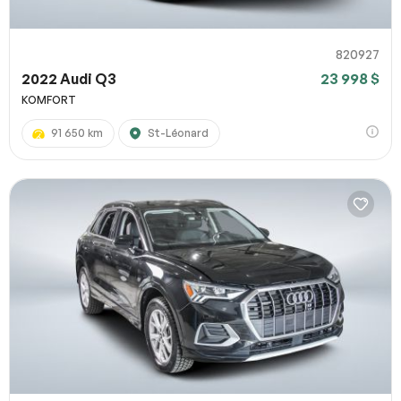
820927
2022 Audi Q3
23 998 $
KOMFORT
91 650 km
St-Léonard