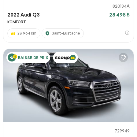
820134A
2022 Audi Q3
28 498 $
KOMFORT
28 964 km
Saint-Eustache
BAISSE DE PRIX
729949