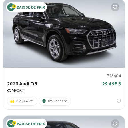
BAISSE DE PRIX
728604
2023 Audi Q5
29 498 $
KOMFORT
89 744 km
St-Léonard
BAISSE DE PRIX