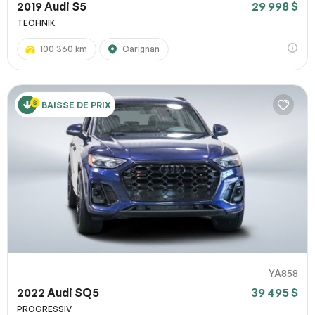
2019 Audi S5
29 998 $
TECHNIK
100 360 km
Carignan
BAISSE DE PRIX
YA858
2022 Audi SQ5
39 495 $
PROGRESSIV