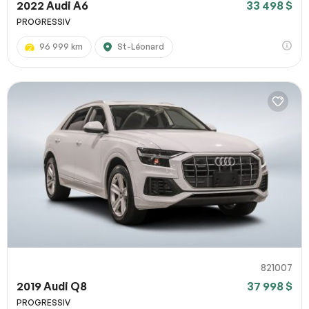
2022 Audi A6
33 498 $
PROGRESSIV
96 999 km
St-Léonard
821007
2019 Audi Q8
37 998 $
PROGRESSIV