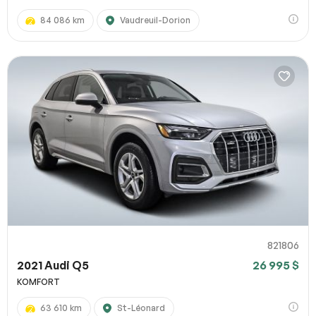
84 086 km
Vaudreuil-Dorion
821806
2021 Audi Q5
26 995 $
KOMFORT
63 610 km
St-Léonard