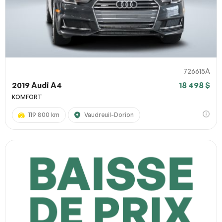
726615A
2019 Audi A4
18 498 $
KOMFORT
119 800 km
Vaudreuil-Dorion