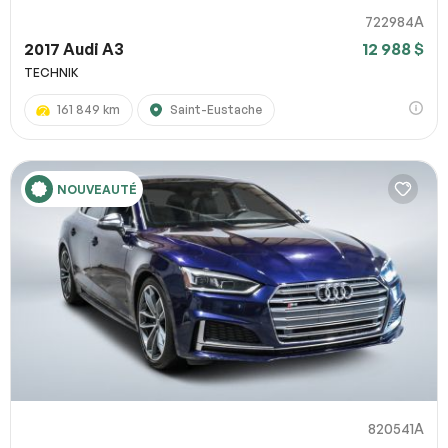
722984A
2017 Audi A3
12 988 $
TECHNIK
161 849 km
Saint-Eustache
NOUVEAUTÉ
820541A