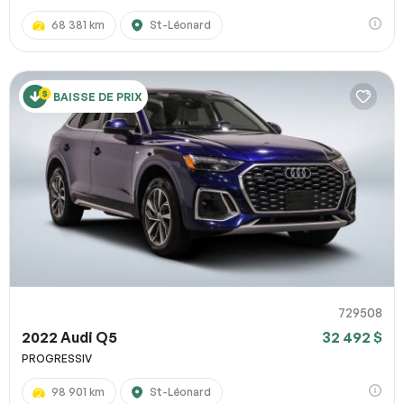
68 381 km
St-Léonard
BAISSE DE PRIX
729508
2022 Audi Q5
32 492 $
PROGRESSIV
98 901 km
St-Léonard