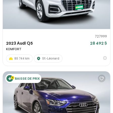
727999
2023 Audi Q5
28 492 $
KOMFORT
85 744 km
St-Léonard
BAISSE DE PRIX