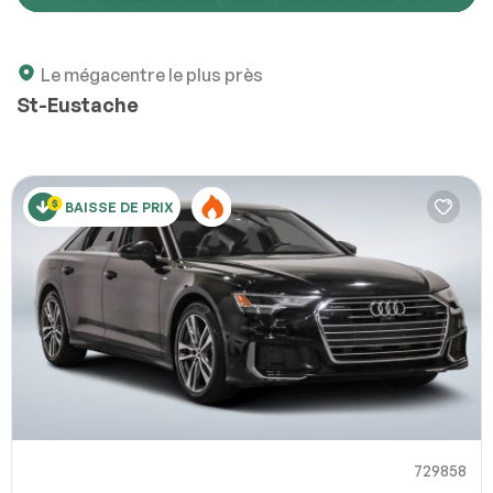
Décrivez comment reproduire le problème
Le mégacentre le plus près
St-Eustache
URL de la page
BAISSE DE PRIX
URL de capture d`écran
100% SÉCURITAIRE
Partagez un lien vers une capture d`écran ou une vidéo
illustrant le problème (facultatif). Vous pouvez importer
Soumettre
votre fichier sur des services comme Google Drive,
Dropbox, Imgur ou OneDrive et coller le lien ici.
Soumettre
729858