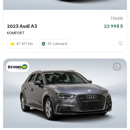
726616
2023 Audi A3
22 998 $
KOMFORT
87 817 km
St-Léonard