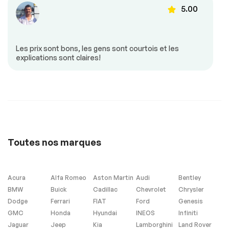
volant
5.00
21633
Détecteur d’angles
Mirroirs à
morts
commande
électrique
Mirroirs –
Portes à commande
Les prix sont bons, les gens sont courtois et les
Clignotants Intégrés
électrique
explications sont claires!
21263
Régulateur de
Sièges chauffants
vitesse
Siège à commande
Sonar de
électrique
stationnement
arrière
20893
Valise à commande
Vitres à commande
électrique
électrique
Toutes nos marques
Volant ajustable
Volant en cuir
Acura
Alfa Romeo
Aston Martin
Audi
Bentley
Sécurité
BMW
Buick
Cadillac
Chevrolet
Chrysler
Dodge
Ferrari
FIAT
Ford
Genesis
Antipatinage
Freins ABS
GMC
Honda
Hyundai
INEOS
Infiniti
Phares anti-
Jaguar
Jeep
Kia
Lamborghini
Land Rover
brouillard