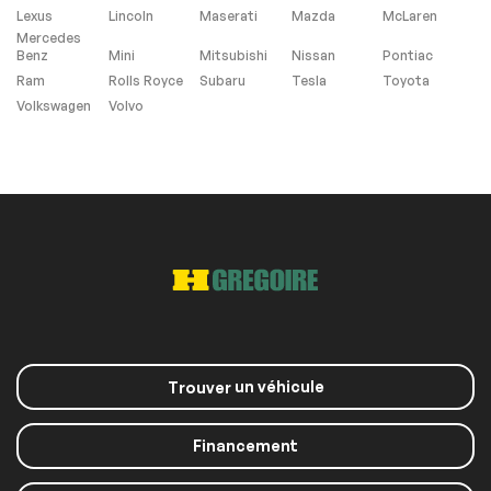
Lexus
Lincoln
Maserati
Mazda
McLaren
Mercedes
Benz
Mini
Mitsubishi
Nissan
Pontiac
Extra
Ram
Rolls Royce
Subaru
Tesla
Toyota
Volkswagen
Volvo
Contrôle de
Stabilité
Vitres et essuie-glace
Détecteur de pluie
un véhicule
Sièges Chauffants
Trouver
Financement
Panneaux de toit