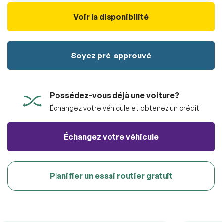
véhicule sans aucun frais.
100% SÉCURITAIRE
Soumettre
Voir la disponibilité
Soumettre l'information
Soyez pré-approuvé
RÉSERVER
Possédez-vous déjà une voiture?
Échangez votre véhicule et obtenez un crédit
Échangez votre véhicule
Planifier un essai routier gratuit