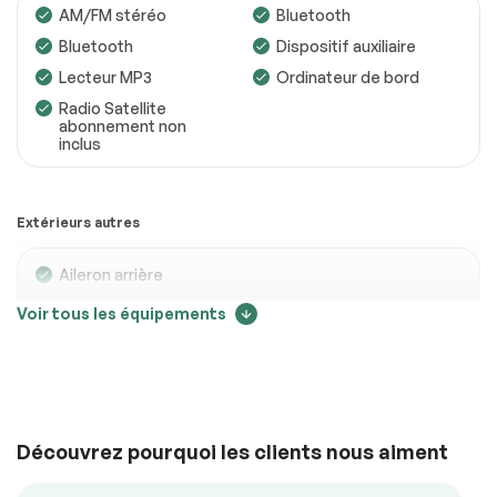
AM/FM stéréo
Bluetooth
Bluetooth
Dispositif auxiliaire
Moteur
Conforme
Lecteur MP3
Ordinateur de bord
Transmission
Conforme
Radio Satellite
abonnement non
inclus
Système électrique
Conforme
Accessoires
Conforme
Extérieurs autres
Éclairage
Conforme
Roues
Conforme
Aileron arrière
Voir tous les équipements
Freins
Conforme
Confort
Suivi des changements de prix
Suspensions
Conforme
Voir la liste complète (PDF)
22003
Air climatisé
Caméra de recul
Climatisation
Climatisation
*Exemple d’un rapport d’inspection uniquement.
Découvrez pourquoi les clients nous aiment
automatique
bizone
Contrôle audio au
Demarrage sans clé