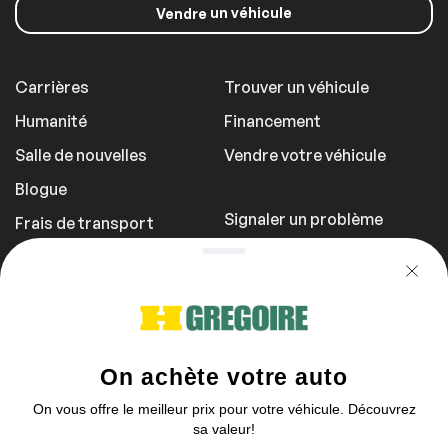
un véhicule
Vendre
Toit ouvrant
Toit panoramique
Carrières
Trouver un véhicule
Intérieur autre
Humanité
Financement
Télécommande
Salle de nouvelles
Vendre votre véhicule
Universelle de Porte
de Garage
Blogue
Signaler un problème
Frais de transport
Politique de
confidentialité
1 855 981-3727
Vous pouvez nous contacter entre 9h et
17h