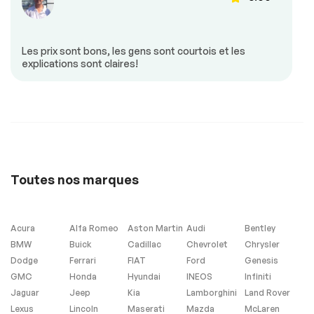
Mirroirs chauffants
Mirroirs à
commande
électrique
Mirroirs –
Portes à commande
Les prix sont bons, les gens sont courtois et les
Clignotants Intégrés
électrique
explications sont claires!
20497
Régulateur de
Sièges chauffants
vitesse
Siège à commande
Vitres à commande
électrique
électrique
19994
Volant ajustable
Volant en cuir
Toutes nos marques
Sécurité
Antipatinage
Freins ABS
Acura
Alfa Romeo
Aston Martin
Audi
Bentley
BMW
Buick
Cadillac
Chevrolet
Chrysler
Phares anti-
brouillard
Dodge
Ferrari
FIAT
Ford
Genesis
GMC
Honda
Hyundai
INEOS
Infiniti
Jaguar
Jeep
Kia
Lamborghini
Land Rover
Extra
Lexus
Lincoln
Maserati
Mazda
McLaren