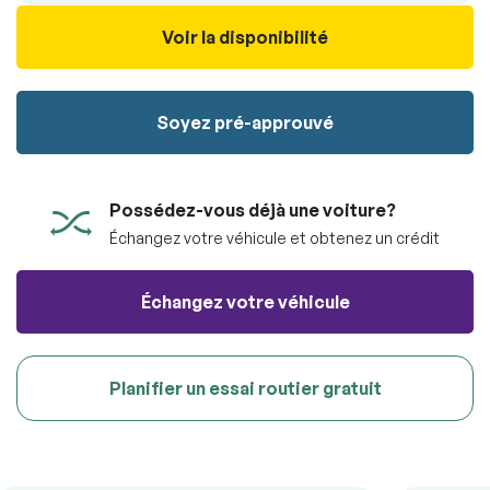
véhicule sans aucun frais.
100% SÉCURITAIRE
Soumettre
Voir la disponibilité
Soumettre l'information
Soyez pré-approuvé
RÉSERVER
Possédez-vous déjà une voiture?
Échangez votre véhicule et obtenez un crédit
Échangez votre véhicule
Planifier un essai routier gratuit