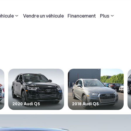
éhicule
Vendre
un véhicule
Financement
Plus
CULE
Laissez nos experts vous pré-approuver
DÉBUTEZ VOTRE ACHAT EN LIGNE
HGrégoire achète votre véhicule
Voir la disponibilité
Signaler un problème
dez votre véhicule sans avoir à acheter. Obtenez toujours le j
Remplissez tous les champs afin de pouvoir procéder
Remplissez tous les champs afin de pouvoir procéder
Nous nous engageons à améliorer notre service !
prix.
 vous avez rencontré des problèmes ou des erreurs, veuillez remplir
formulaire.
icule désiré :
Vos commentaires nous aideront à améliorer la plateforme.
Planifiez un essai routier
illez indiquer la marque, le modèle et l'année de votre véhicule
el
Type de problème
2020 Audi Q5
2018 Audi Q5
ez comment reproduire le problème
trez vos coordonnées :