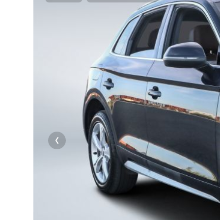
10
10
URL de
2. Veu
URL de
Partagez
Vous pou
ou OneDri
10
So