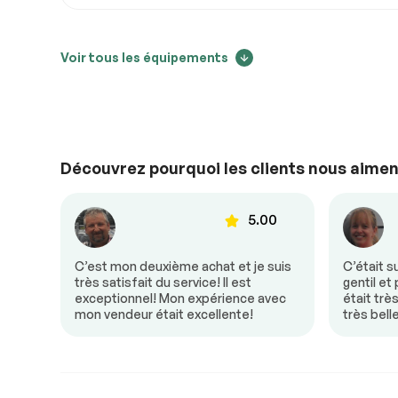
Extérieurs autres
Voir tous les équipements
Suivi des changements de prix
Aileron arrière
Phares au xén
22003
Confort
Découvrez pourquoi les clients nous aimen
Air climatisé
Caméra de rec
00
5.00
20664
Climatisation bizone
Contrôle audio
Détecteur d’angles morts
Mirroirs chauf
donc
C’est mon deuxième achat et je suis
C’était s
Mirroirs à commande
Mirroirs – Clig
e! Mon
très satisfait du service! Il est
gentil et
électrique
Intégrés
un
exceptionnel! Mon expérience avec
était trè
mon vendeur était excellente!
très bell
19326
Régulateur de vitesse
Sièges chauff
Siège à mémoire
Sonar de stat
arrière
Ventilation arrière
Vitres à com