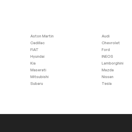
Aston Martin
Audi
Sièges Chauffants
Cadillac
Chevrolet
FIAT
Ford
Hyundai
INEOS
Kia
Lamborghini
Maserati
Mazda
Mitsubishi
Nissan
Subaru
Tesla
Phares anti-brouillard