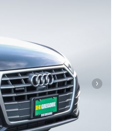
on
on
ltatif).
x, Imgur
on