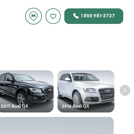
1 855 981-3727
uste
 ce
2017 Audi Q5
2016 Audi Q5
2018