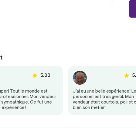
on
t
ul
Climatisation automatique
5.00
5
 au volant
Demarrage sans clé
fants
Mirroirs à Mémoire
uper! Tout le monde est
J’ai eu une belle expérience! L
notants
Portes à commande
 professionnel. Mon vendeur
personnel est très gentil. Mon
électrique
s sympathique. Ce fut une
vendeur était courtois, poli et 
e expérience!
bien son métier.
ants
Siège à commande
17 992 $
électrique
ionnement
Valise à commande
-22%
électrique
mande
Volant ajustable