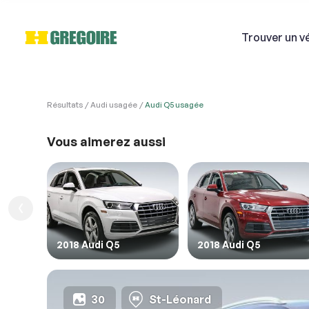
Trouver
un v
Résultats
Audi usagée
Audi Q5 usagée
VÉHI
Ven
Vous aimerez aussi
Si
1. Véh
1. Veu
Courri
2018 Audi Q5
2018 Audi Q5
Décriv
30
St-Léonard
2. En