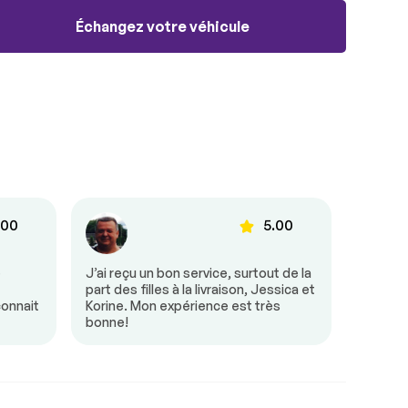
Échangez votre véhicule
.00
5.00
e
J’ai reçu un bon service, surtout de la
Tout s’
part des filles à la livraison, Jessica et
était tr
connait
Korine. Mon expérience est très
besoin 
bonne!
mon arr