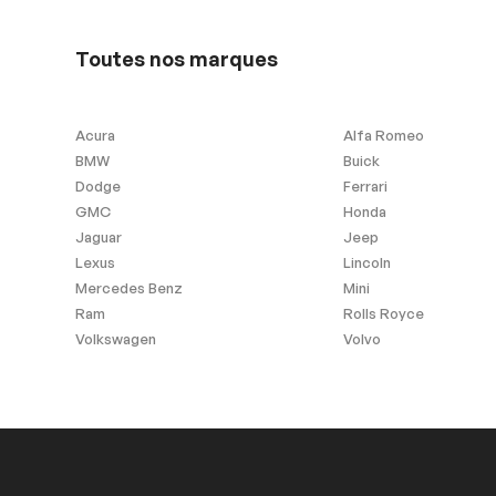
17987
électrique
Volant en cuir
Toutes nos marques
Acura
Alfa Romeo
Android Auto
Apple Carplay
BMW
Buick
Dodge
Ferrari
Système de navigation SD
non compris
GMC
Honda
Jaguar
Jeep
Lexus
Lincoln
Mercedes Benz
Mini
Sécurité
Ram
Rolls Royce
Volkswagen
Volvo
Antipatinage
Freins ABS
Extra
Contrôle de Stabilité