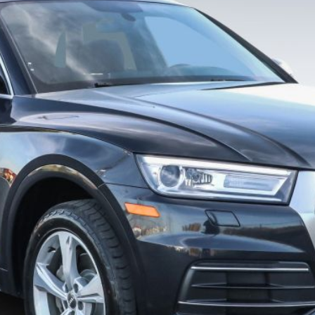
0% SÉCURITAIRE
0% SÉCURITAIRE
Soumettre l'informati
Soumettre l'informati
 la page
illez inscrire vos coordonnées
 capture d`écran
 un lien vers une capture d`écran ou une vidéo illustrant le problème (facu
vez importer votre fichier sur des services comme Google Drive, Dropbo
ve et coller le lien ici.
Soumettre
0% SÉCURITAIRE
Soumettre l'informati
Soumettre
umettre