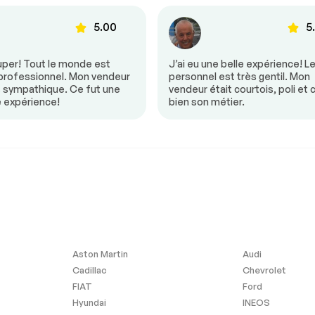
ul
Climatisation automatique
5.00
5
 au volant
Demarrage sans clé
fants
Mirroirs à Mémoire
uper! Tout le monde est
J’ai eu une belle expérience! L
notants
Portes à commande
 professionnel. Mon vendeur
personnel est très gentil. Mon
électrique
s sympathique. Ce fut une
vendeur était courtois, poli et 
e expérience!
bien son métier.
ants
Siège à commande
électrique
ionnement
Valise à commande
électrique
le
Volant en cuir
Aston Martin
Audi
Phares anti-brouillard
Cadillac
Chevrolet
FIAT
Ford
Hyundai
INEOS