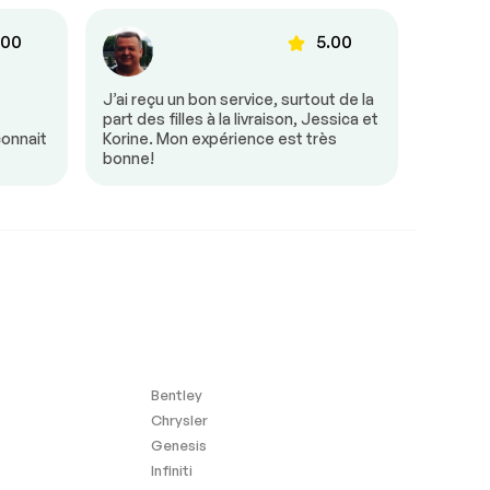
.00
5.00
e
J’ai reçu un bon service, surtout de la
Tout s’
part des filles à la livraison, Jessica et
était tr
connait
Korine. Mon expérience est très
besoin 
bonne!
mon arr
Bentley
Chrysler
Genesis
Infiniti