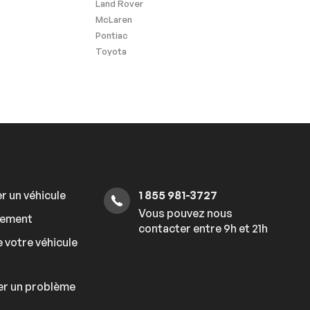
Land Rover
McLaren
Pontiac
Toyota
r un véhicule
1 855 981-3727
Vous pouvez nous
cement
contacter entre 9h et 21h
 votre véhicule
er un problème