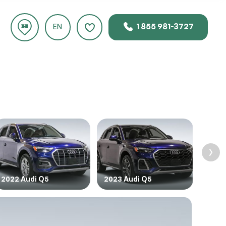
1 855 981-3727
EN
uste
 ce
2022 Audi Q5
2023 Audi Q5
2023