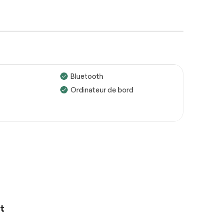
Bluetooth
Ordinateur de bord
Roues
Conforme
Freins
Conforme
Suspensions
Conforme
Voir la liste complète (PDF)
*Exemple d’un rapport d’inspection uniquement.
t