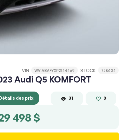
VIN
STOCK
WA1ABAFYXP2144469
728604
023 Audi Q5 KOMFORT
Détails des prix
31
0
29 498 $