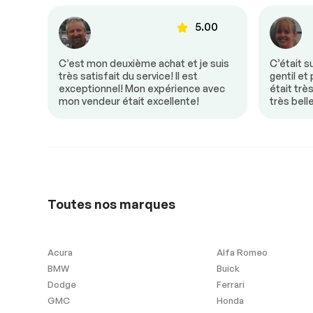
Air climatisé
Caméra de rec
00
5.00
Climatisation bizone
Contrôle audio
Détecteur d’angles morts
Mirroirs chauf
donc
C’est mon deuxième achat et je suis
C’était s
Mirroirs à commande
Mirroirs – Clig
e! Mon
très satisfait du service! Il est
gentil et
électrique
Intégrés
un
exceptionnel! Mon expérience avec
était trè
mon vendeur était excellente!
très bell
Régulateur de vitesse
Sièges chauff
Siège à mémoire
Sonar de stat
arrière
Vitres à commande
Volant ajustab
électrique
Toutes nos marques
Sécurité
Acura
Alfa Romeo
Antipatinage
Freins ABS
BMW
Buick
Dodge
Ferrari
GMC
Honda
Extra