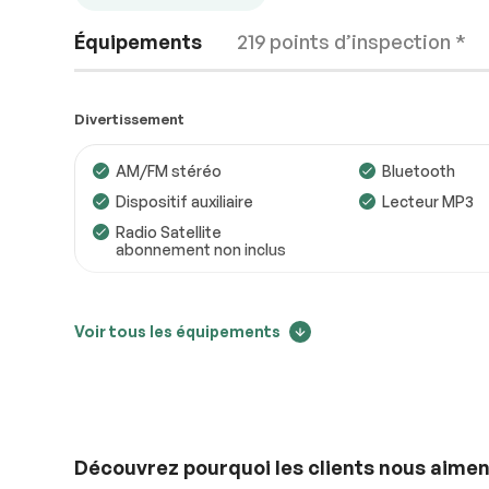
Équipements
219 points d’inspection *
Divertissement
AM/FM stéréo
Bluetooth
Dispositif auxiliaire
Lecteur MP3
Moteur
Conforme
Radio Satellite
abonnement non inclus
Transmission
Conforme
Système électrique
Conforme
Extérieurs autres
Voir tous les équipements
Accessoires
Conforme
Aileron arrière
Éclairage
Conforme
Confort
Découvrez pourquoi les clients nous aimen