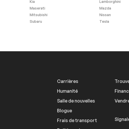
Kia
Lamborghini
Maserati
Mazda
Mitsubishi
Nissan
Subaru
Tesla
Carrières
Trouve
Humanité
Finan
Salle de nouvelles
Vendre
Blogue
Signal
Frais de transport