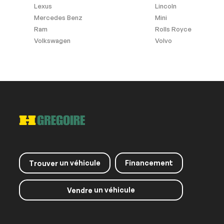
Lexus
Lincoln
Mercedes Benz
Mini
Ram
Rolls Royce
Volkswagen
Volvo
un véhicule
Financement
Trouver
un véhicule
Vendre