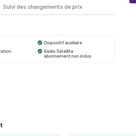
Suivi des changements de prix
Dispositif auxiliaire
tation
Radio Satellite
Roues
Conforme
abonnement non inclus
Freins
Conforme
Suspensions
Conforme
Voir la liste complète (PDF)
ul
Contrôle audio au volant
mande
Régulateur de vitesse
*Exemple d’un rapport d’inspection uniquement.
le
t