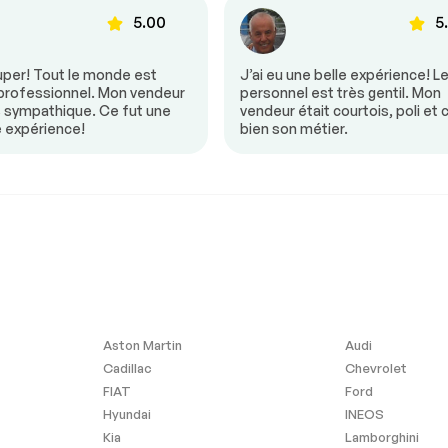
5.00
5
uper! Tout le monde est
J’ai eu une belle expérience! L
 professionnel. Mon vendeur
personnel est très gentil. Mon
s sympathique. Ce fut une
vendeur était courtois, poli et 
e expérience!
bien son métier.
11 995 $
-17%
Aston Martin
Audi
Cadillac
Chevrolet
FIAT
Ford
Hyundai
INEOS
Kia
Lamborghini