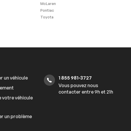
McLaren
Pontiac
Toyota
r un véhicule
1 855 981-3727
Vous pouvez nous
cement
contacter entre 9h et 21h
 votre véhicule
er un problème