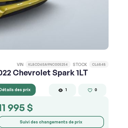
VIN
STOCK
KL8CD6SA9NC005254
CL6848
022 Chevrolet Spark 1LT
Détails des prix
1
0
11 995 $
Suivi des changements de prix