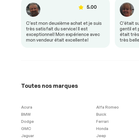
Sécurité
00
5.00
13330
Antipatinage
Freins ABS
donc
C’est mon deuxième achat et je suis
C’était s
e! Mon
très satisfait du service! Il est
gentil et
un
exceptionnel! Mon expérience avec
était trè
mon vendeur était excellente!
très bell
12660
Extra
Contrôle de Stabilité
11990
Toutes nos marques
Acura
Alfa Romeo
BMW
Buick
Dodge
Ferrari
GMC
Honda
Jaguar
Jeep