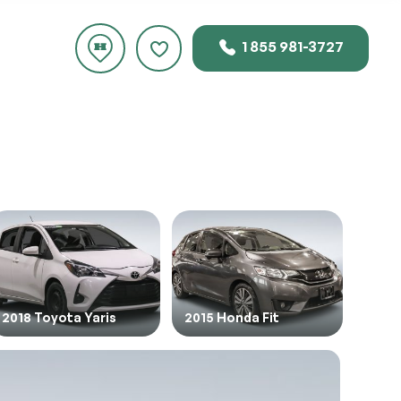
1 855 981-3727
uste
 ce
2018 Toyota Yaris
2015 Honda Fit
2018