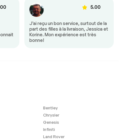
.00
5.00
e
J’ai reçu un bon service, surtout de la
Tout s’
part des filles à la livraison, Jessica et
était tr
connait
Korine. Mon expérience est très
besoin 
bonne!
mon arr
Bentley
Chrysler
Genesis
Infiniti
Land Rover