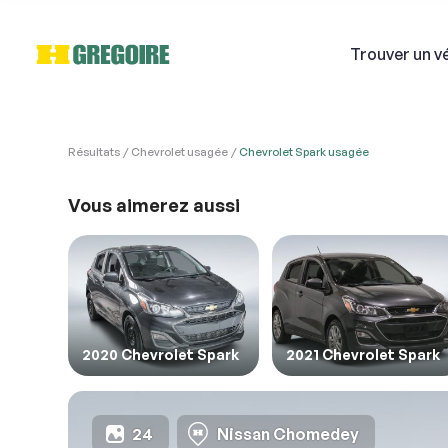
Trouver
un v
Résultats
Chevrolet usagée
Chevrolet Spark usagée
VÉHI
Ven
Vous aimerez aussi
Si
1. Véh
1. Veu
1. Rem
Courri
2020 Chevrolet Spark
2021 Chevrolet Spark
Décriv
24
Nissan Chomedey
2. En