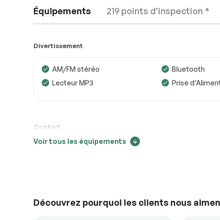
Équipements
219 points d’inspection *
Divertissement
AM/FM stéréo
Bluetooth
Lecteur MP3
Prise d’Alimen
Moteur
Conforme
Transmission
Conforme
Système électrique
Conforme
Confort
Voir tous les équipements
Accessoires
Conforme
Air climatisé
Caméra de rec
Suivi des changements de prix
Mirroirs chauffants
Portes à com
Éclairage
Conforme
électrique
14000
Vitres à commande
Volant ajustab
électrique
Découvrez pourquoi les clients nous aimen