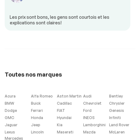
Sécurité
Les prix sont bons, les gens sont courtois et les
Antipatinage
Freins ABS
explications sont claires!
Extra
Contrôle de
Stabilité
Toutes nos marques
Divertissement
Acura
Alfa Romeo
Aston Martin
Audi
Bentley
Dispositif auxiliaire
Lecteur MP3
BMW
Buick
Cadillac
Chevrolet
Chrysler
Lecteur de DC
Ordinateur de bord
Dodge
Ferrari
FIAT
Ford
Genesis
GMC
Honda
Hyundai
INEOS
Infiniti
Jaguar
Jeep
Kia
Lamborghini
Land Rover
Intérieur autre
Lexus
Lincoln
Maserati
Mazda
McLaren
Mercedes