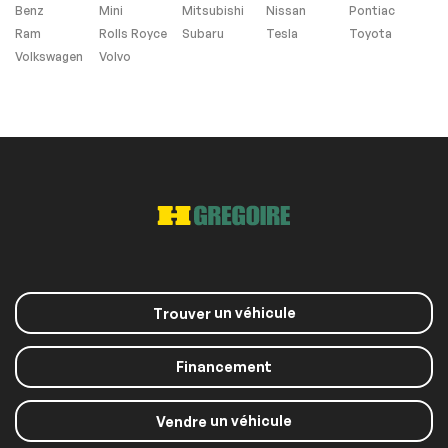
Benz
Mini
Mitsubishi
Nissan
Pontiac
Finition intérieure en
Ram
Rolls Royce
Subaru
Tesla
Toyota
bois
Volkswagen
Volvo
Pas d'Accident
un véhicule
Trouver
Financement
un véhicule
Vendre