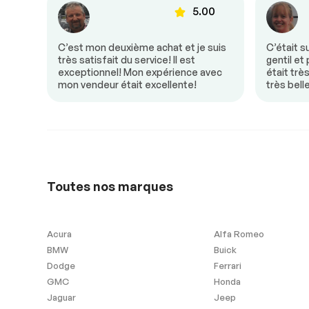
00
5.00
Valise à commande
Vitres à com
électrique
électrique
donc
C’est mon deuxième achat et je suis
C’était s
e! Mon
très satisfait du service! Il est
gentil et
un
exceptionnel! Mon expérience avec
était trè
Sécurité
mon vendeur était excellente!
très bell
Antipatinage
Freins ABS
Extra
Toutes nos marques
Contrôle de Stabilité
Acura
Alfa Romeo
BMW
Buick
Garantie Résiduelle du
Sièges Chauff
Dodge
Ferrari
Manufacturier
GMC
Honda
Jaguar
Jeep