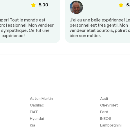
5.00
5
mande
Volant ajustable
uper! Tout le monde est
J’ai eu une belle expérience! L
 professionnel. Mon vendeur
personnel est très gentil. Mon
s sympathique. Ce fut une
vendeur était courtois, poli et 
e expérience!
bien son métier.
Aston Martin
Audi
Cadillac
Chevrolet
ants
FIAT
Ford
Hyundai
INEOS
Kia
Lamborghini