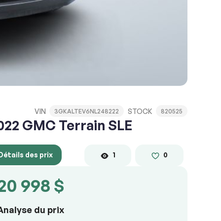
VIN
STOCK
3GKALTEV6NL248222
820525
022 GMC Terrain SLE
Détails des prix
1
0
20 998 $
Analyse du prix