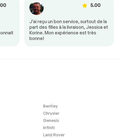
.00
5.00
e
J’ai reçu un bon service, surtout de la
Tout s’
part des filles à la livraison, Jessica et
était tr
connait
Korine. Mon expérience est très
besoin 
bonne!
mon arr
Bentley
Chrysler
Genesis
Infiniti
Land Rover