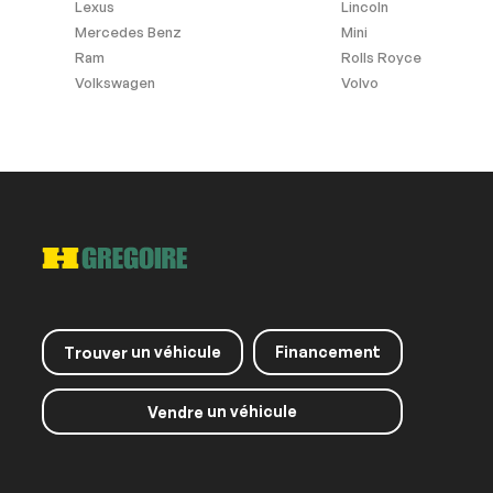
Lexus
Lincoln
Mercedes Benz
Mini
Ram
Rolls Royce
Volkswagen
Volvo
un véhicule
Financement
Trouver
un véhicule
Vendre