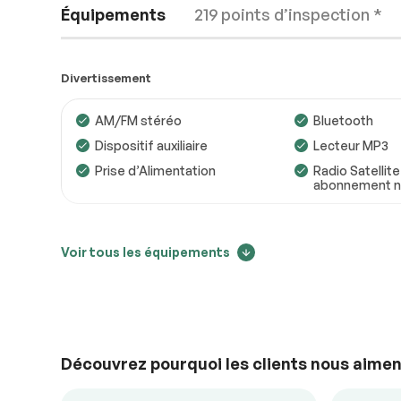
Équipements
219 points d’inspection *
Divertissement
AM/FM stéréo
Bluetooth
Dispositif auxiliaire
Lecteur MP3
Moteur
Conforme
Prise d’Alimentation
Radio Satellite
abonnement no
Transmission
Conforme
Système électrique
Conforme
Confort
Voir tous les équipements
Accessoires
Conforme
Air climatisé
Caméra de rec
Éclairage
Conforme
Climatisation bizone
Contrôle audio
Mirroirs chauffants
Mirroirs à co
électrique
Découvrez pourquoi les clients nous aimen
Régulateur de vitesse
Sièges chauff