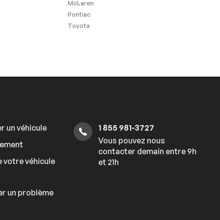
McLaren
Pontiac
Toyota
r un véhicule
1 855 981-3727
Vous pouvez nous
cement
contacter demain entre 9h
 votre véhicule
et 21h
er un problème