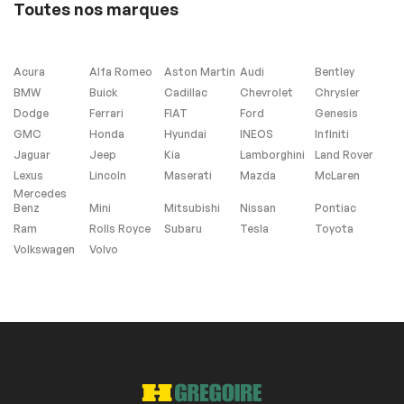
Toutes nos marques
Antipatinage
Freins ABS
Phares anti-
brouillard
Acura
Alfa Romeo
Aston Martin
Audi
Bentley
BMW
Buick
Cadillac
Chevrolet
Chrysler
Dodge
Ferrari
FIAT
Ford
Genesis
Extra
GMC
Honda
Hyundai
INEOS
Infiniti
Jaguar
Jeep
Kia
Lamborghini
Land Rover
Contrôle de
Stabilité
Lexus
Lincoln
Maserati
Mazda
McLaren
Mercedes
Benz
Mini
Mitsubishi
Nissan
Pontiac
Ram
Rolls Royce
Subaru
Tesla
Toyota
Volkswagen
Volvo
Pas d'Accident
Sièges Chauffants
Panneaux de toit
Toit ouvrant
Toit panoramique