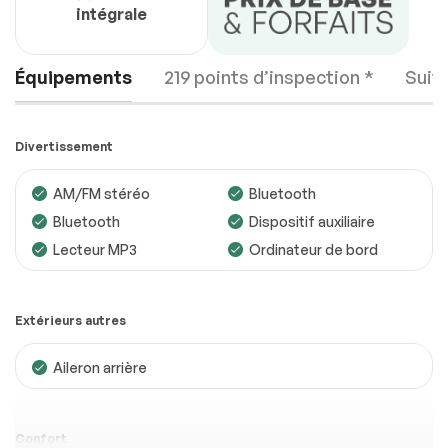
intégrale
Équipements
219 points d’inspection *
Suiv
Divertissement
AM/FM stéréo
Bluetooth
Bluetooth
Dispositif auxiliaire
Moteur
Conforme
Lecteur MP3
Ordinateur de bord
Transmission
Conforme
Système électrique
Conforme
Extérieurs autres
Accessoires
Conforme
Aileron arrière
Éclairage
Conforme
Roues
Conforme
Confort