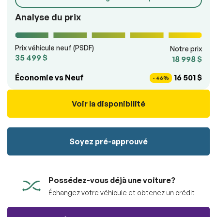
véhicule sans aucun frais.
100% SÉCURITAIRE
Soumettre
Analyse du prix
Soumettre l'information
Prix véhicule neuf (PSDF)
Notre prix
35 499 $
RÉSERVER
18 998 $
Économie vs Neuf
16 501 $
- 46%
Voir la disponibilité
Soyez pré-approuvé
Possédez-vous déjà une voiture?
Échangez votre véhicule et obtenez un crédit