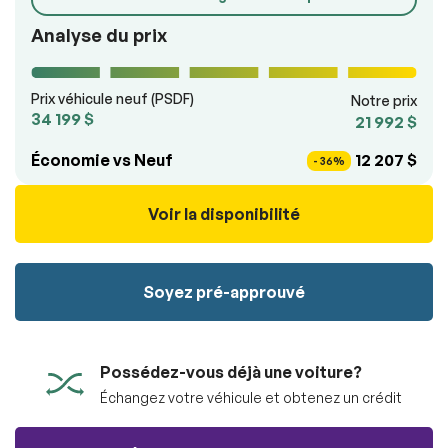
véhicule sans aucun frais.
100% SÉCURITAIRE
Soumettre
Analyse du prix
Soumettre l'information
Prix véhicule neuf (PSDF)
Notre prix
34 199 $
RÉSERVER
21 992 $
Économie vs Neuf
12 207 $
- 36%
Voir la disponibilité
Soyez pré-approuvé
Possédez-vous déjà une voiture?
Échangez votre véhicule et obtenez un crédit