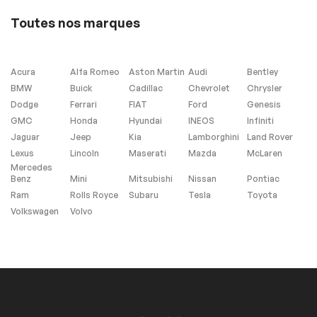
Toutes nos marques
Sécurité
Antipatinage
Freins ABS
Acura
Alfa Romeo
Aston Martin
Audi
Bentley
BMW
Buick
Cadillac
Chevrolet
Chrysler
Dodge
Ferrari
FIAT
Ford
Genesis
Extra
GMC
Honda
Hyundai
INEOS
Infiniti
Jaguar
Jeep
Kia
Lamborghini
Land Rover
Contrôle de
Lexus
Lincoln
Maserati
Mazda
McLaren
Stabilité
Mercedes
Benz
Mini
Mitsubishi
Nissan
Pontiac
Ram
Rolls Royce
Subaru
Tesla
Toyota
Volkswagen
Volvo
Sièges Chauffants
Système de
navigation SD non
compris