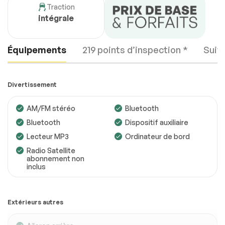
Traction
intégrale
Équipements
219 points d’inspection *
Suiv
Divertissement
AM/FM stéréo
Bluetooth
Bluetooth
Dispositif auxiliaire
Moteur
Conforme
Lecteur MP3
Ordinateur de bord
Transmission
Conforme
Radio Satellite
abonnement non
inclus
Système électrique
Conforme
Accessoires
Conforme
Extérieurs autres
Éclairage
Conforme