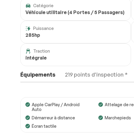
Catégorie
Véhicule utilitaire (4 Portes / 5 Passagers)
Puissance
285hp
Traction
intégrale
Équipements
219 points d’inspection *
Apple CarPlay / Android
Attelage de r
Auto
Démarreur à distance
Marchepieds
Moteur
Conforme
Écran tactile
Transmission
Conforme