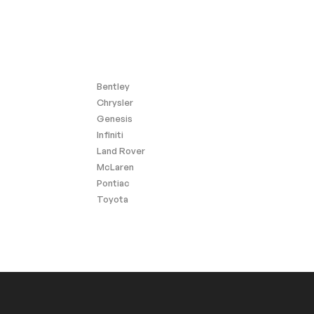
Bentley
Chrysler
Genesis
Infiniti
Land Rover
McLaren
Pontiac
Toyota