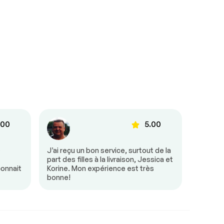
.00
5.00
e
J’ai reçu un bon service, surtout de la
Tout s’
part des filles à la livraison, Jessica et
était tr
connait
Korine. Mon expérience est très
besoin 
bonne!
mon arr