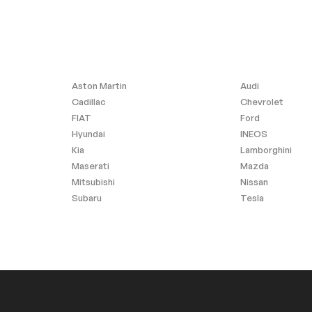
Aston Martin
Audi
Cadillac
Chevrolet
FIAT
Ford
Hyundai
INEOS
Kia
Lamborghini
Maserati
Mazda
Mitsubishi
Nissan
Subaru
Tesla