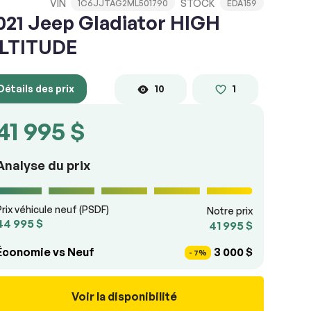
VIN
STOCK
1C6JJTAG2ML501790
EDA159
021 Jeep Gladiator HIGH
LTITUDE
Détails des prix
10
1
41 995 $
Analyse du prix
Prix véhicule neuf (PSDF)
Notre prix
44 995 $
41 995 $
Économie vs Neuf
3 000 $
- 7%
Voir la disponibilité