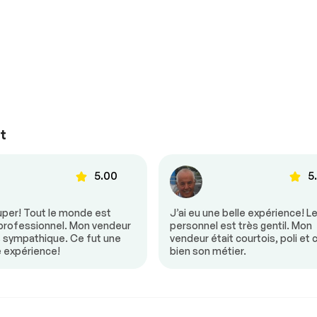
Suspensions
Conforme
Voir la liste complète (PDF)
*Exemple d’un rapport d’inspection uniquement.
t
vitesse
5.00
5
uper! Tout le monde est
J’ai eu une belle expérience! L
 professionnel. Mon vendeur
personnel est très gentil. Mon
s sympathique. Ce fut une
vendeur était courtois, poli et 
e expérience!
bien son métier.