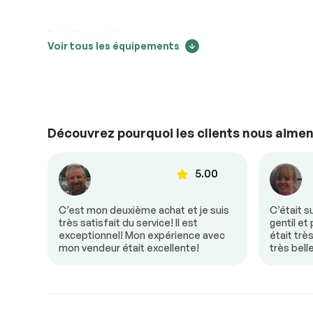
Système électrique
Conforme
Divertissement
Voir tous les équipements
Accessoires
Conforme
Bluetooth
Éclairage
Conforme
Confort
Découvrez pourquoi les clients nous aimen
Détecteur d’angles morts
Régulateur de 
00
5.00
Sécurité
donc
C’est mon deuxième achat et je suis
C’était s
e! Mon
très satisfait du service! Il est
gentil et
Phares anti-brouillard
un
exceptionnel! Mon expérience avec
était trè
mon vendeur était excellente!
très bell