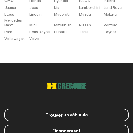
GMC
Honda
Hyundai
INEOS
Infiniti
Jaguar
Jeep
Kia
Lamborghini
Land Rover
Lexus
Lincoln
Maserati
Mazda
McLaren
Mercedes
Benz
Mini
Mitsubishi
Nissan
Pontiac
Ram
Rolls Royce
Subaru
Tesla
Toyota
Volkswagen
Volvo
un véhicule
Trouver
Financement