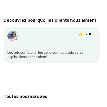
vitesse
Voir la liste complète (PDF)
Vitres à commande
Volant ajustable
électrique
*Exemple d’un rapport d’inspection uniquement.
Découvrez pourquoi les clients nous aiment
Sécurité
5.00
Antipatinage
Freins ABS
Les prix sont bons, les gens sont courtois et les
explications sont claires!
Extra
Contrôle de
Stabilité
Toutes nos marques
Faible Kilométrage
Sièges Chauffants