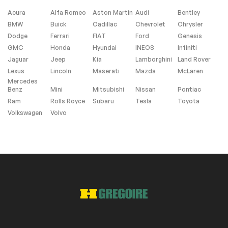
Acura
Alfa Romeo
Aston Martin
Audi
Bentley
BMW
Buick
Cadillac
Chevrolet
Chrysler
Dodge
Ferrari
FIAT
Ford
Genesis
GMC
Honda
Hyundai
INEOS
Infiniti
Jaguar
Jeep
Kia
Lamborghini
Land Rover
Lexus
Lincoln
Maserati
Mazda
McLaren
Mercedes
Benz
Mini
Mitsubishi
Nissan
Pontiac
Ram
Rolls Royce
Subaru
Tesla
Toyota
Volkswagen
Volvo