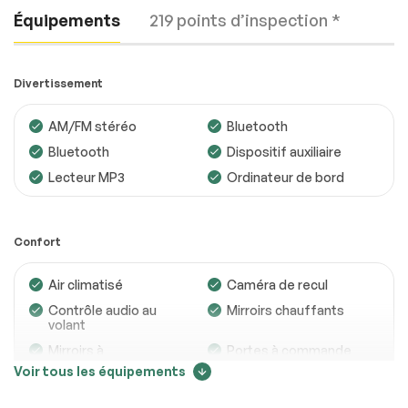
Équipements
219 points d’inspection *
Divertissement
AM/FM stéréo
Bluetooth
Bluetooth
Dispositif auxiliaire
Moteur
Conforme
Lecteur MP3
Ordinateur de bord
Transmission
Conforme
Système électrique
Conforme
Confort
Accessoires
Conforme
Air climatisé
Caméra de recul
Éclairage
Conforme
Contrôle audio au
Mirroirs chauffants
volant
Roues
Conforme
Mirroirs à
Portes à commande
commande
électrique
Voir tous les équipements
Freins
Conforme
électrique
Régulateur de
Sièges chauffants
Suspensions
Conforme