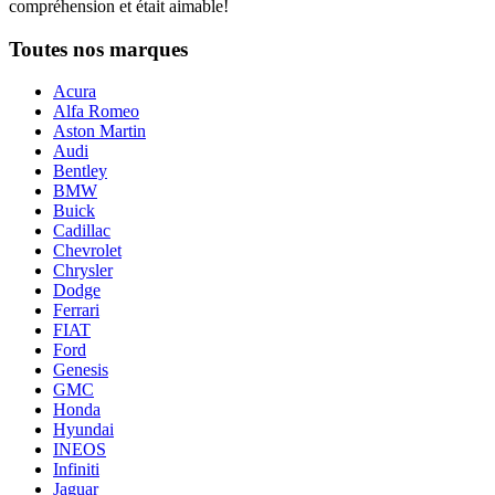
compréhension et était aimable!
Toutes nos marques
Acura
Alfa Romeo
Aston Martin
Audi
Bentley
BMW
Buick
Cadillac
Chevrolet
Chrysler
Dodge
Ferrari
FIAT
Ford
Genesis
GMC
Honda
Hyundai
INEOS
Infiniti
Jaguar