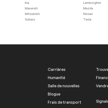
Kia
Lamborghini
Maserati
Mazda
Mitsubishi
Nissan
Subaru
Tesla
Carrières
Trouve
Humanité
Finan
Salle de nouvelles
Vendre
Blogue
Signal
Frais de transport