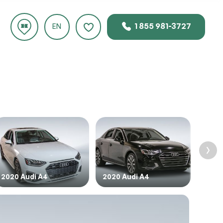
1 855 981-3727
EN
uste
 ce
2020 Audi A4
2020 Audi A4
2022