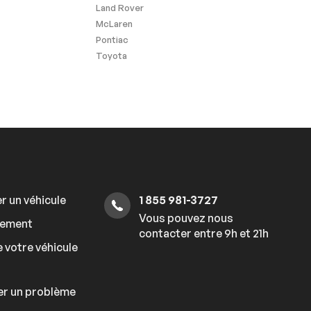
Land Rover
McLaren
Pontiac
Toyota
r un véhicule
1 855 981-3727
Vous pouvez nous
cement
contacter entre 9h et 21h
 votre véhicule
er un problème