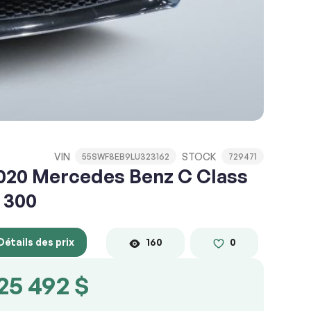
VIN
STOCK
55SWF8EB9LU323162
729471
020 Mercedes Benz C Class
 300
Détails des prix
160
0
25 492 $