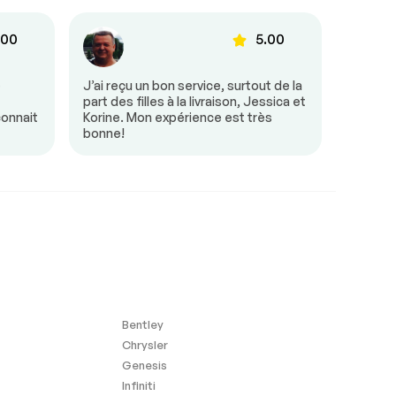
.00
5.00
e
J’ai reçu un bon service, surtout de la
Tout s’
part des filles à la livraison, Jessica et
était tr
connait
Korine. Mon expérience est très
besoin 
bonne!
mon arr
Bentley
Chrysler
Genesis
Infiniti