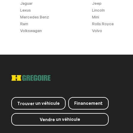
Jaguar
Jeep
Lexus
Lincoln
Mercedes Benz
Mini
Ram
Rolls Royce
Sièges Chauffants
Volkswagen
Volvo
Panneaux de toit
Toit ouvrant
un véhicule
Financement
Trouver
un véhicule
Vendre