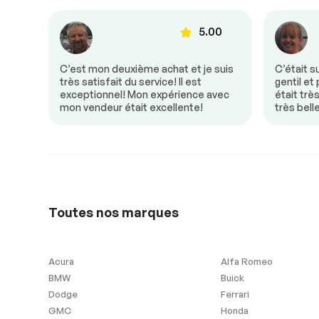
Siège à mémoire
Vitres à com
00
5.00
électrique
Volant en cuir
donc
C’est mon deuxième achat et je suis
C’était s
e! Mon
très satisfait du service! Il est
gentil et
un
exceptionnel! Mon expérience avec
était trè
mon vendeur était excellente!
très bell
Sécurité
Antipatinage
Freins ABS
Extra
Toutes nos marques
Contrôle de Stabilité
Acura
Alfa Romeo
BMW
Buick
Vitres et essuie-glace
Dodge
Ferrari
GMC
Honda
Détecteur de pluie