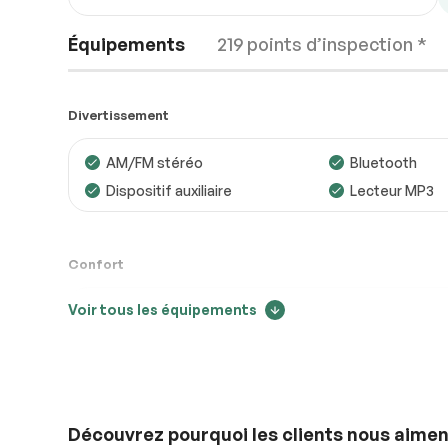
Équipements
219 points d’inspection *
Divertissement
AM/FM stéréo
Bluetooth
Dispositif auxiliaire
Lecteur MP3
Moteur
Conforme
Transmission
Conforme
Confort
Système électrique
Conforme
Voir tous les équipements
Air climatisé
Caméra de rec
Accessoires
Conforme
Climatisation bizone
Contrôle audio
Éclairage
Conforme
Détecteur d’angles morts
Mirroirs chauf
Mirroirs à commande
Mirroirs – Clig
électrique
Intégrés
Découvrez pourquoi les clients nous aimen
Régulateur de vitesse
Sièges chauff