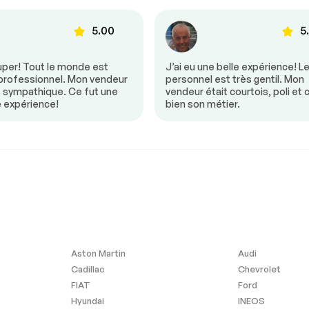
électrique
mande
Volant ajustable
5.00
5
uper! Tout le monde est
J’ai eu une belle expérience! L
 professionnel. Mon vendeur
personnel est très gentil. Mon
s sympathique. Ce fut une
vendeur était courtois, poli et 
e expérience!
bien son métier.
Aston Martin
Audi
Cadillac
Chevrolet
FIAT
Ford
Hyundai
INEOS