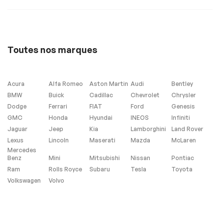
33987
Toutes nos marques
Acura
Alfa Romeo
Aston Martin
Audi
Bentley
BMW
Buick
Cadillac
Chevrolet
Chrysler
Dodge
Ferrari
FIAT
Ford
Genesis
GMC
Honda
Hyundai
INEOS
Infiniti
Jaguar
Jeep
Kia
Lamborghini
Land Rover
Lexus
Lincoln
Maserati
Mazda
McLaren
Mercedes
Benz
Mini
Mitsubishi
Nissan
Pontiac
Ram
Rolls Royce
Subaru
Tesla
Toyota
Volkswagen
Volvo