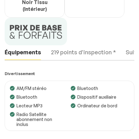
Noir Tissu
(Intérieur)
Équipements
219 points d’inspection *
Suiv
Divertissement
AM/FM stéréo
Bluetooth
Bluetooth
Dispositif auxiliaire
Moteur
Conforme
Lecteur MP3
Ordinateur de bord
Transmission
Conforme
Radio Satellite
abonnement non
inclus
Système électrique
Conforme
Accessoires
Conforme