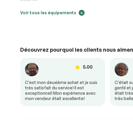
Voir tous les équipements
Antipatinage
Freins ABS
Extra
Découvrez pourquoi les clients nous aimen
Contrôle de Stabilité
00
5.00
Faible Kilométrage
donc
C’est mon deuxième achat et je suis
C’était s
e! Mon
très satisfait du service! Il est
gentil et
un
exceptionnel! Mon expérience avec
était trè
mon vendeur était excellente!
très bell
Confort
Volant ajustable