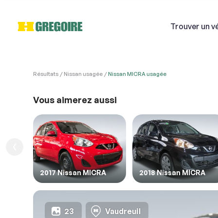
Trouver
un v
Résultats
Nissan usagée
Nissan MICRA usagée
VÉHI
Ven
Vous aimerez aussi
Si
1. Véh
1. Veu
Courri
2017 Nissan MICRA
2018 Nissan MICRA
Décriv
23
Vaudreuil
2. En