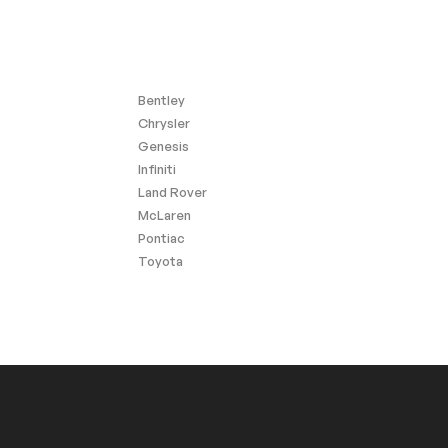
Bentley
Chrysler
Genesis
Infiniti
Land Rover
McLaren
Pontiac
Toyota