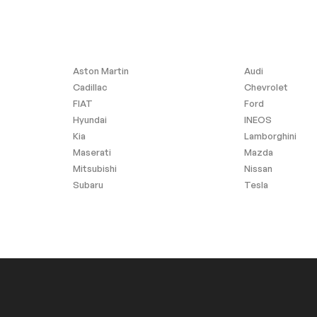
Aston Martin
Audi
Cadillac
Chevrolet
FIAT
Ford
Hyundai
INEOS
Kia
Lamborghini
Maserati
Mazda
Mitsubishi
Nissan
Subaru
Tesla