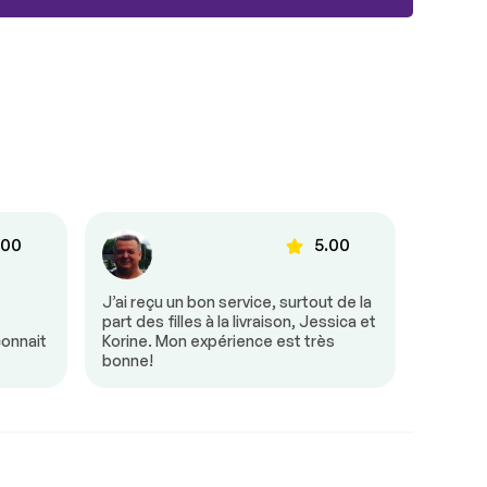
.00
5.00
e
J’ai reçu un bon service, surtout de la
Tout s’
part des filles à la livraison, Jessica et
était tr
connait
Korine. Mon expérience est très
besoin 
bonne!
mon arr