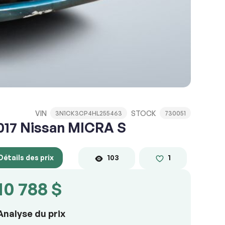
VIN
STOCK
3N1CK3CP4HL255463
730051
017 Nissan MICRA S
Détails des prix
103
1
10 788 $
Analyse du prix