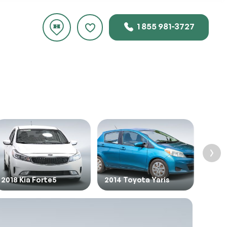
1 855 981-3727
uste
 ce
2018 Kia Forte5
2014 Toyota Yaris
2018