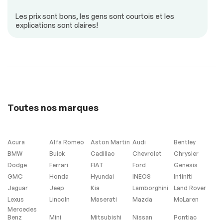
Détecteur d’angles
Mirroirs chauffants
morts
Les prix sont bons, les gens sont courtois et les
explications sont claires!
Mirroirs à Mémoire
Mirroirs à
commande
électrique
Mirroirs –
Portes à commande
Clignotants Intégrés
électrique
Régulateur de
Siège arrière
vitesse
chauffant
Sièges chauffants
Sièges climatisés
Toutes nos marques
Siège à commande
Siège à mémoire
électrique
Valise à commande
Vitres à commande
Acura
Alfa Romeo
Aston Martin
Audi
Bentley
électrique
électrique
BMW
Buick
Cadillac
Chevrolet
Chrysler
Volant ajustable
Volant en cuir
Dodge
Ferrari
FIAT
Ford
Genesis
GMC
Honda
Hyundai
INEOS
Infiniti
Jaguar
Jeep
Kia
Lamborghini
Land Rover
Sécurité
Lexus
Lincoln
Maserati
Mazda
McLaren
Mercedes
Benz
Mini
Mitsubishi
Nissan
Pontiac
Antipatinage
Freins ABS