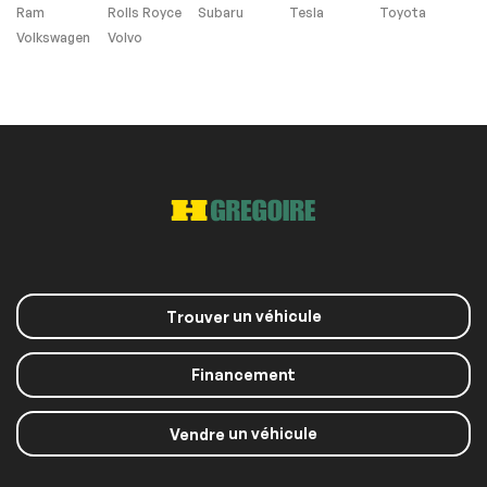
Ram
Rolls Royce
Subaru
Tesla
Toyota
Phares anti-
Volkswagen
Volvo
brouillard
Extra
Contrôle de
Stabilité
Sièges Chauffants
Système de
navigation SD non
un véhicule
Trouver
compris
Financement
Panneaux de toit
un véhicule
Vendre
Support à bagages
Toit ouvrant