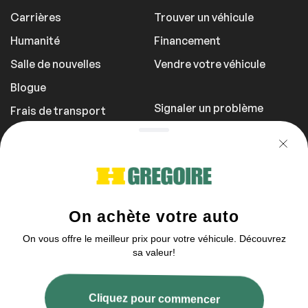
Carrières
Trouver un véhicule
Intérieur autre
Humanité
Financement
Salle de nouvelles
Vendre votre véhicule
Télécommande
Universelle de Porte
de Garage
Blogue
Signaler un problème
Frais de transport
Politique de
confidentialité
1 855 981-3727
Vous pouvez nous contacter entre 9h et
17h
2003–2026 © HGrégoire, tous droits réservés.