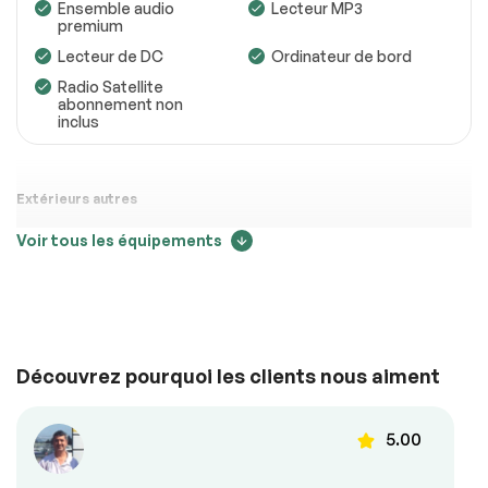
Ensemble audio
Lecteur MP3
premium
Lecteur de DC
Ordinateur de bord
Radio Satellite
abonnement non
inclus
Extérieurs autres
Voir tous les équipements
Aileron arrière
Confort
Découvrez pourquoi les clients nous aiment
Air climatisé
Caméra de recul
Climatisation
Climatisation
automatique
bizone
5.00
Contrôle audio au
Demarrage sans clé
volant