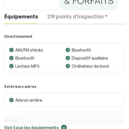
Équipements
219 points d’inspection *
Divertissement
AM/FM stéréo
Bluetooth
Bluetooth
Dispositif auxiliaire
Moteur
Conforme
Lecteur MP3
Ordinateur de bord
Transmission
Conforme
Système électrique
Conforme
Extérieurs autres
Accessoires
Conforme
Aileron arrière
Éclairage
Conforme
Roues
Conforme
Confort
Voir tous les équipements
Freins
Conforme