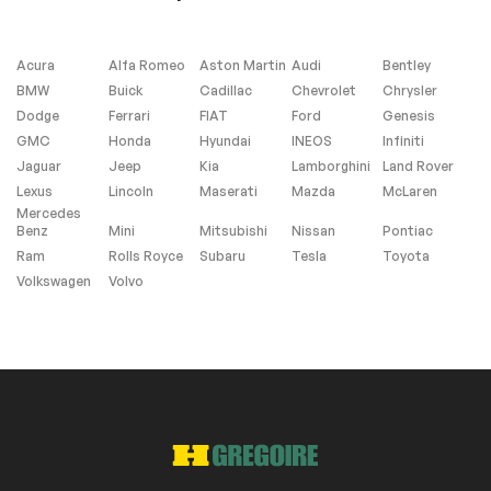
Extra
Acura
Alfa Romeo
Aston Martin
Audi
Bentley
Contrôle de
BMW
Buick
Cadillac
Chevrolet
Chrysler
Stabilité
Dodge
Ferrari
FIAT
Ford
Genesis
GMC
Honda
Hyundai
INEOS
Infiniti
Jaguar
Jeep
Kia
Lamborghini
Land Rover
Vitres et essuie-glace
Lexus
Lincoln
Maserati
Mazda
McLaren
Mercedes
Détecteur de pluie
Benz
Mini
Mitsubishi
Nissan
Pontiac
Ram
Rolls Royce
Subaru
Tesla
Toyota
Volkswagen
Volvo
Sièges Chauffants