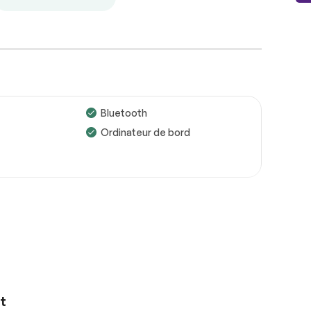
Bluetooth
Ordinateur de bord
Roues
Conforme
Freins
Conforme
Suspensions
Conforme
Voir la liste complète (PDF)
ul
Climatisation automatique
*Exemple d’un rapport d’inspection uniquement.
 au volant
Demarrage sans clé
fants
Mirroirs à commande
électrique
t