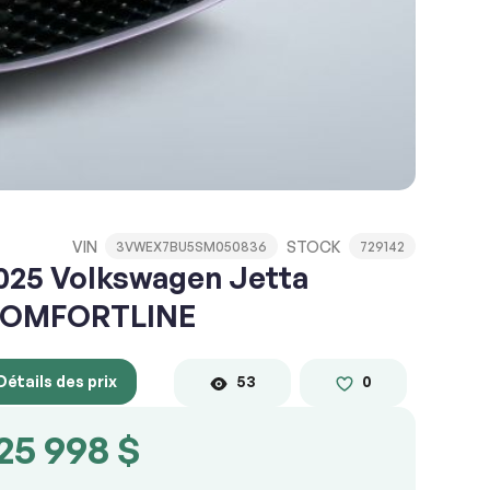
VIN
STOCK
3VWEX7BU5SM050836
729142
025 Volkswagen Jetta
OMFORTLINE
Détails des prix
53
0
25 998 $