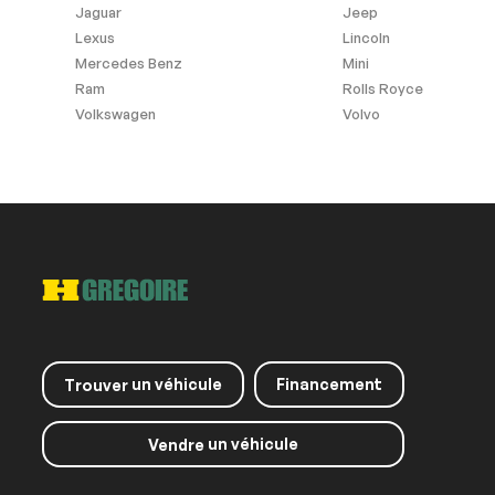
Détecteur de pluie
Jaguar
Jeep
Lexus
Lincoln
Mercedes Benz
Mini
Ram
Rolls Royce
Volkswagen
Volvo
Garantie Résiduelle du
Sièges Chauff
Manufacturier
un véhicule
Financement
Trouver
un véhicule
Vendre