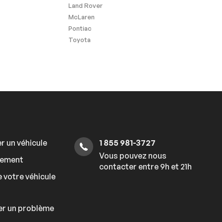
Land Rover
McLaren
Pontiac
Toyota
r un véhicule
1 855 981-3727
Vous pouvez nous
cement
contacter entre 9h et 21h
 votre véhicule
er un problème