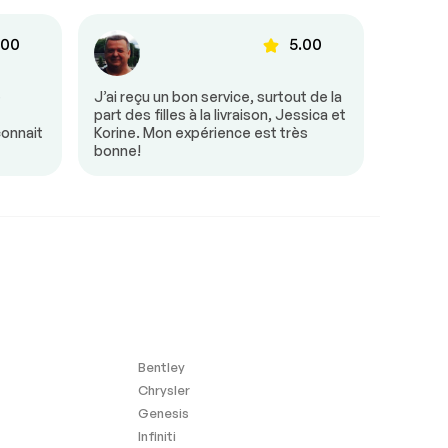
.00
5.00
e
J’ai reçu un bon service, surtout de la
Tout s’
part des filles à la livraison, Jessica et
était tr
connait
Korine. Mon expérience est très
besoin 
bonne!
mon arr
Bentley
Chrysler
Genesis
Infiniti