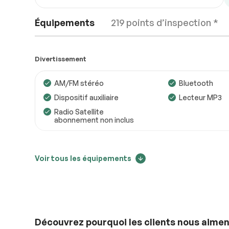
Équipements
219 points d’inspection *
Divertissement
AM/FM stéréo
Bluetooth
Dispositif auxiliaire
Lecteur MP3
Moteur
Conforme
Radio Satellite
abonnement non inclus
Transmission
Conforme
Système électrique
Conforme
Confort
Voir tous les équipements
Accessoires
Conforme
Air climatisé
Caméra de rec
Éclairage
Conforme
Climatisation bizone
Contrôle audio
Détecteur d’angles morts
Mirroirs chauf
Découvrez pourquoi les clients nous aimen