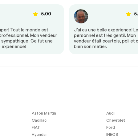
vitesse
Sièges chauffants
5.00
5
mande
Volant ajustable
uper! Tout le monde est
J’ai eu une belle expérience! L
 professionnel. Mon vendeur
personnel est très gentil. Mon
s sympathique. Ce fut une
vendeur était courtois, poli et 
e expérience!
bien son métier.
Aston Martin
Audi
Cadillac
Chevrolet
FIAT
Ford
Hyundai
INEOS