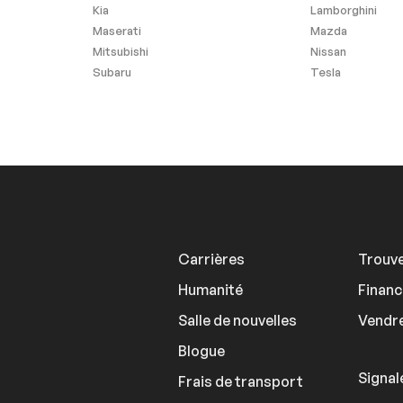
Kia
Lamborghini
Maserati
Mazda
Mitsubishi
Nissan
Subaru
Tesla
ants
Carrières
Trouve
Humanité
Finan
Salle de nouvelles
Vendre
Blogue
Signal
Frais de transport