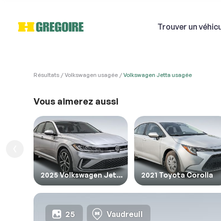
Trouver
un véhic
Résultats
Volkswagen usagée
Volkswagen Jetta usagée
VÉHI
Ven
Vous aimerez aussi
Si
1. Véh
1. Veu
1. Rem
Courri
2025 Volkswagen Jetta
2021 Toyota Corolla
Décriv
25
Vaudreuil
2. En