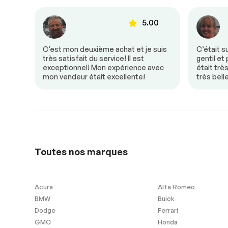
Portes à commande
Régulateur de 
électrique
00
5.00
Siège à commande
Vitres à com
électrique
électrique
Volant en cuir
donc
C’est mon deuxième achat et je suis
C’était s
e! Mon
très satisfait du service! Il est
gentil et
un
exceptionnel! Mon expérience avec
était trè
mon vendeur était excellente!
très bell
Sécurité
Antipatinage
Freins ABS
Extra
Toutes nos marques
Contrôle de Stabilité
Acura
Alfa Romeo
BMW
Buick
Vitres et essuie-glace
Dodge
Ferrari
GMC
Honda