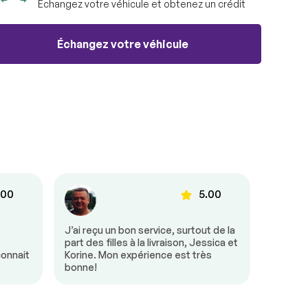
Échangez votre véhicule et obtenez un crédit
Échangez votre véhicule
.00
5.00
e
J’ai reçu un bon service, surtout de la
Tout s’
part des filles à la livraison, Jessica et
était tr
connait
Korine. Mon expérience est très
besoin 
bonne!
mon arr