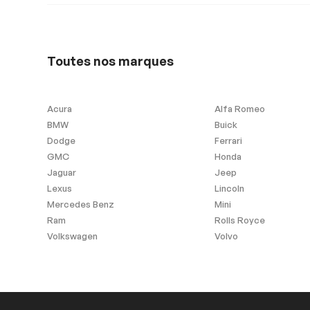
Sécurité
Antipatinage
Freins ABS
Toutes nos marques
Extra
Acura
Alfa Romeo
BMW
Buick
Contrôle de Stabilité
Dodge
Ferrari
GMC
Honda
Jaguar
Jeep
Vitres et essuie-glace
Lexus
Lincoln
Mercedes Benz
Mini
Détecteur de pluie
Ram
Rolls Royce
Volkswagen
Volvo
Sièges Chauffants