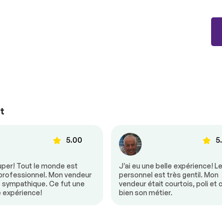
ul
Climatisation automatique
t
 au volant
Demarrage sans clé
fants
Mirroirs à commande
électrique
5.00
5
mande
Régulateur de vitesse
uper! Tout le monde est
J’ai eu une belle expérience! L
9 991 $
ande
Vitres à commande
 professionnel. Mon vendeur
personnel est très gentil. Mon
électrique
s sympathique. Ce fut une
vendeur était courtois, poli et 
-25%
e expérience!
bien son métier.