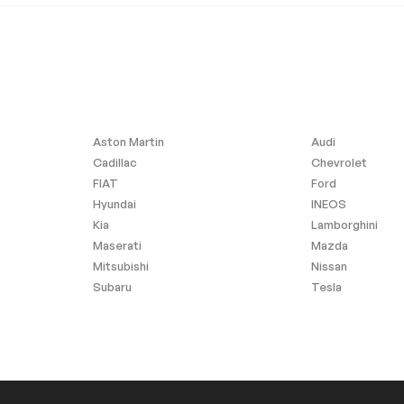
Phares anti-brouillard
Aston Martin
Audi
Cadillac
Chevrolet
FIAT
Ford
Hyundai
INEOS
Kia
Lamborghini
Maserati
Mazda
Mitsubishi
Nissan
Subaru
Tesla