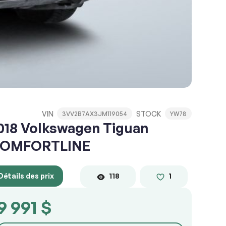
VIN
STOCK
3VV2B7AX3JM119054
YW78
018 Volkswagen Tiguan
OMFORTLINE
Détails des prix
118
1
9 991 $