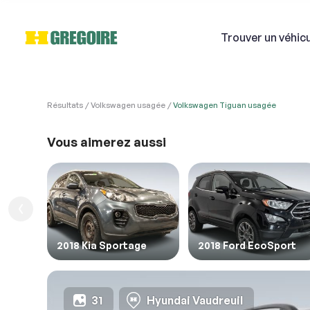
Trouver
un véhic
Résultats
Volkswagen usagée
Volkswagen Tiguan usagée
VÉHI
Ven
Vous aimerez aussi
Si
1. Véh
1. Veu
Courri
2018 Kia Sportage
2018 Ford EcoSport
Décriv
31
Hyundai Vaudreuil
2. En