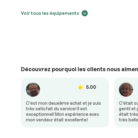
Extérieurs autres
Voir tous les équipements
Suivi des changements de prix
Aileron arrière
12498
Confort
Air climatisé
Caméra de rec
Découvrez pourquoi les clients nous aimen
11661
Climatisation bizone
Contrôle audio
Détecteur d’angles morts
Mirroirs chauf
00
5.00
Mirroirs – Clignotants
Portes à com
Intégrés
électrique
10823
donc
C’est mon deuxième achat et je suis
C’était s
Sièges chauffants
Siège à comm
e! Mon
très satisfait du service! Il est
gentil et
électrique
un
exceptionnel! Mon expérience avec
était trè
mon vendeur était excellente!
très bell
Volant ajustable
Volant en cuir
9986