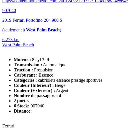
https://content.homenetiol.com/2001243/2129722/1024x768/24e86
907040
2019 Ferrari Portofino
264 900 $
(seulement à
West Palm Beach
)
6 273 km
West Palm Beach
Moteur :
8 cyl 3.9L
Transmission :
Automatique
Traction :
Propulsion
Carburant :
Essence
Catégories :
cabriolets essence prestige sportives
Couleur (Intérieur) :
Beige
Couleur (Extérieur) :
Argent
Nombre de passagers :
4
2 portes
# Stock:
907040
Distance:
Ferrari