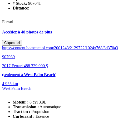
# Stock:
907041
Distance:
Ferrari
Accédez à 48 photos de plus
Cliquez ici
https://content.homenetiol.com/2001243/2129722/1024x768/3d370
907039
2017 Ferrari 488
329 000 $
(seulement à
West Palm Beach
)
4 955 km
West Palm Beach
Moteur :
8 cyl 3.9L
Transmission :
Automatique
Traction :
Propulsion
Carburant :
Essence