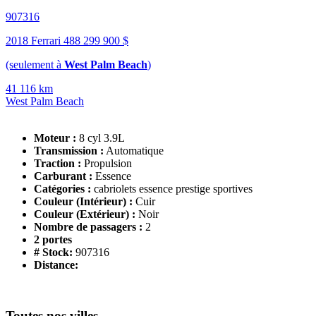
907316
2018 Ferrari 488
299 900 $
(seulement à
West Palm Beach
)
41 116 km
West Palm Beach
Moteur :
8 cyl 3.9L
Transmission :
Automatique
Traction :
Propulsion
Carburant :
Essence
Catégories :
cabriolets essence prestige sportives
Couleur (Intérieur) :
Cuir
Couleur (Extérieur) :
Noir
Nombre de passagers :
2
2 portes
# Stock:
907316
Distance:
Toutes nos villes