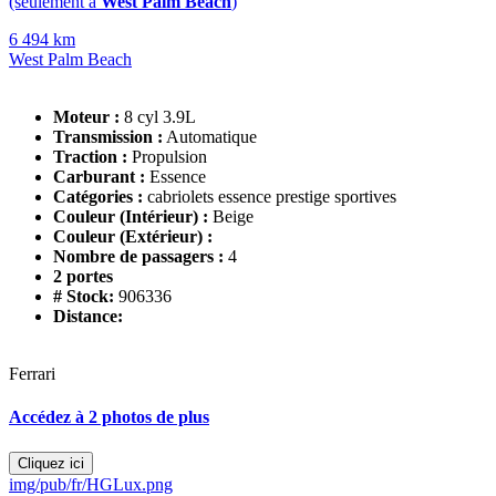
(seulement à
West Palm Beach
)
6 494 km
West Palm Beach
Moteur :
8 cyl 3.9L
Transmission :
Automatique
Traction :
Propulsion
Carburant :
Essence
Catégories :
cabriolets essence prestige sportives
Couleur (Intérieur) :
Beige
Couleur (Extérieur) :
Nombre de passagers :
4
2 portes
# Stock:
906336
Distance:
Ferrari
Accédez à 2 photos de plus
Cliquez ici
img/pub/fr/HGLux.png