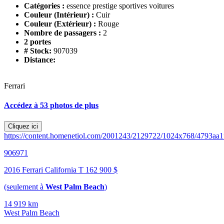
Catégories :
essence prestige sportives voitures
Couleur (Intérieur) :
Cuir
Couleur (Extérieur) :
Rouge
Nombre de passagers :
2
2 portes
# Stock:
907039
Distance:
Ferrari
Accédez à 53 photos de plus
Cliquez ici
https://content.homenetiol.com/2001243/2129722/1024x768/4793aa
906971
2016 Ferrari California T
162 900 $
(seulement à
West Palm Beach
)
14 919 km
West Palm Beach