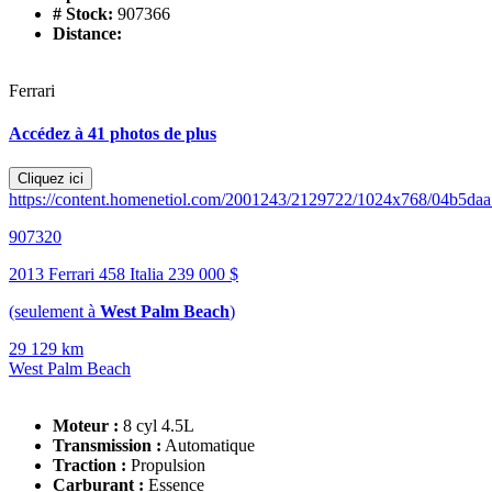
# Stock:
907366
Distance:
Ferrari
Accédez à 41 photos de plus
Cliquez ici
https://content.homenetiol.com/2001243/2129722/1024x768/04b5d
907320
2013 Ferrari 458 Italia
239 000 $
(seulement à
West Palm Beach
)
29 129 km
West Palm Beach
Moteur :
8 cyl 4.5L
Transmission :
Automatique
Traction :
Propulsion
Carburant :
Essence