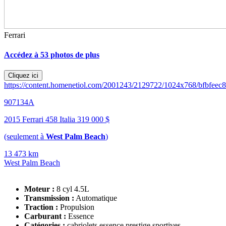
Ferrari
Accédez à 53 photos de plus
Cliquez ici
https://content.homenetiol.com/2001243/2129722/1024x768/bfbfee
907134A
2015 Ferrari 458 Italia
319 000 $
(seulement à
West Palm Beach
)
13 473 km
West Palm Beach
Moteur :
8 cyl 4.5L
Transmission :
Automatique
Traction :
Propulsion
Carburant :
Essence
Catégories :
cabriolets essence prestige sportives