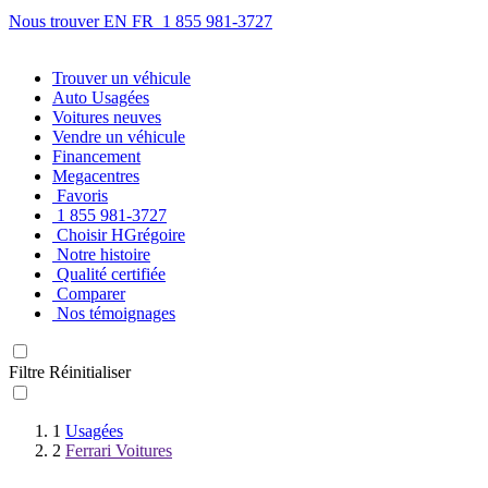
Nous trouver
EN
FR
1 855 981-3727
Trouver
un véhicule
Auto Usagées
Voitures neuves
Vendre
un véhicule
Financement
Megacentres
Favoris
1 855 981-3727
Choisir HGrégoire
Notre histoire
Qualité certifiée
Comparer
Nos témoignages
Filtre
Réinitialiser
1
Usagées
2
Ferrari Voitures