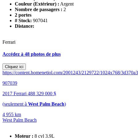
Couleur (Extérieur) :
Argent
Nombre de passagers :
2
2 portes
# Stock:
907041
Distance:
Ferrari
Accédez à 48 photos de plus
Cliquez ici
https://content.homenetiol.com/2001243/2129722/1024x768/3d370
907039
2017 Ferrari 488
329 000 $
(seulement à
West Palm Beach
)
4 955 km
West Palm Beach
Moteur :
8 cyl 3.9L