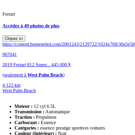
Ferrari
Accédez à 49 photos de plus
Cliquez ici
https://content.homenetiol.com/2001243/2129722/1024x768/30a5e
907041
2019 Ferrari 812 Super...
445 000 $
(seulement à
West Palm Beach
)
4 122 km
West Palm Beach
Moteur :
12 cyl 6.5L
Transmission :
Automatique
Traction :
Propulsion
Carburant :
Essence
Catégories :
essence prestige sportives voitures
Couleur (Intérieur) :
Noir