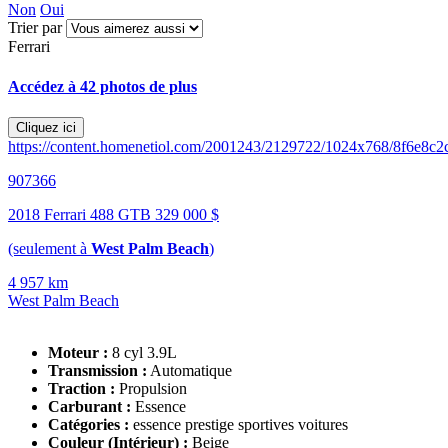
Non
Oui
Trier par
Ferrari
Accédez à 42 photos de plus
Cliquez ici
https://content.homenetiol.com/2001243/2129722/1024x768/8f6e8c2
907366
2018 Ferrari 488 GTB
329 000 $
(seulement à
West Palm Beach
)
4 957 km
West Palm Beach
Moteur :
8 cyl 3.9L
Transmission :
Automatique
Traction :
Propulsion
Carburant :
Essence
Catégories :
essence prestige sportives voitures
Couleur (Intérieur) :
Beige