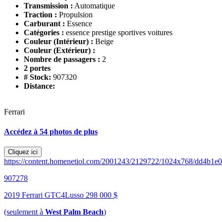
Transmission :
Automatique
Traction :
Propulsion
Carburant :
Essence
Catégories :
essence prestige sportives voitures
Couleur (Intérieur) :
Beige
Couleur (Extérieur) :
Nombre de passagers :
2
2 portes
# Stock:
907320
Distance:
Ferrari
Accédez à 54 photos de plus
Cliquez ici
https://content.homenetiol.com/2001243/2129722/1024x768/dd4b1e
907278
2019 Ferrari GTC4Lusso
298 000 $
(seulement à
West Palm Beach
)