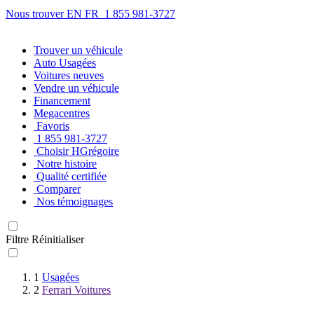
Nous trouver
EN
FR
1 855 981-3727
Trouver
un véhicule
Auto Usagées
Voitures neuves
Vendre
un véhicule
Financement
Megacentres
Favoris
1 855 981-3727
Choisir HGrégoire
Notre histoire
Qualité certifiée
Comparer
Nos témoignages
Filtre
Réinitialiser
1
Usagées
2
Ferrari Voitures