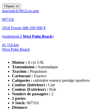
Cliquez ici
img/pub/fr/HGLux.png
907316
2018 Ferrari 488
299 900 $
(seulement à
West Palm Beach
)
41 116 km
West Palm Beach
Moteur :
8 cyl 3.9L
Transmission :
Automatique
Traction :
Propulsion
Carburant :
Essence
Catégories :
cabriolets essence prestige sportives
Couleur (Intérieur) :
Cuir
Couleur (Extérieur) :
Noir
Nombre de passagers :
2
2 portes
# Stock:
907316
Distance: