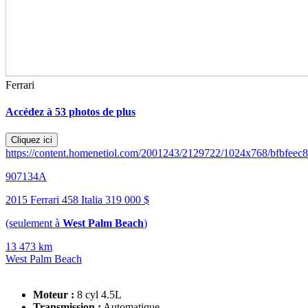
Ferrari
Accédez à 53 photos de plus
Cliquez ici
https://content.homenetiol.com/2001243/2129722/1024x768/bfbfee
907134A
2015 Ferrari 458 Italia
319 000 $
(seulement à
West Palm Beach
)
13 473 km
West Palm Beach
Moteur :
8 cyl 4.5L
Transmission :
Automatique