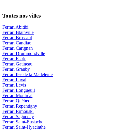
Toutes nos villes
Ferrari Abitibi
Ferrari Blainville
Ferrari Brossard
Ferrari Candiac
Ferrari Carignan
Ferrari Drummondville
Ferrari Estrie
Ferrari Gatineau
Ferrari Granby
Ferrari Îles de la Madeleine
Ferrari Laval
Ferrari Lévis
Ferrari Longueuil
Ferrari Montréal
Ferrari Québec
Ferrari Repentigny
Ferrari Rimouski
Ferrari Saguenay
Ferrari Saint-Eustache
Ferrari Saint-Hyacinthe