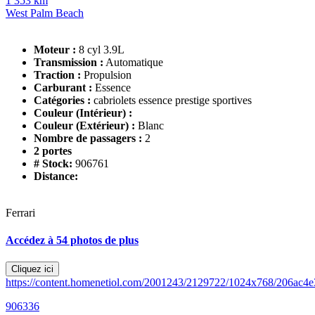
1 353 km
West Palm Beach
Moteur :
8 cyl 3.9L
Transmission :
Automatique
Traction :
Propulsion
Carburant :
Essence
Catégories :
cabriolets essence prestige sportives
Couleur (Intérieur) :
Couleur (Extérieur) :
Blanc
Nombre de passagers :
2
2 portes
# Stock:
906761
Distance:
Ferrari
Accédez à 54 photos de plus
Cliquez ici
https://content.homenetiol.com/2001243/2129722/1024x768/206ac
906336