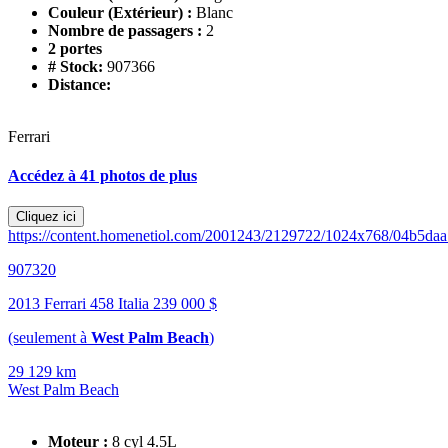
Couleur (Extérieur) :
Blanc
Nombre de passagers :
2
2 portes
# Stock:
907366
Distance:
Ferrari
Accédez à 41 photos de plus
Cliquez ici
https://content.homenetiol.com/2001243/2129722/1024x768/04b5d
907320
2013 Ferrari 458 Italia
239 000 $
(seulement à
West Palm Beach
)
29 129 km
West Palm Beach
Moteur :
8 cyl 4.5L