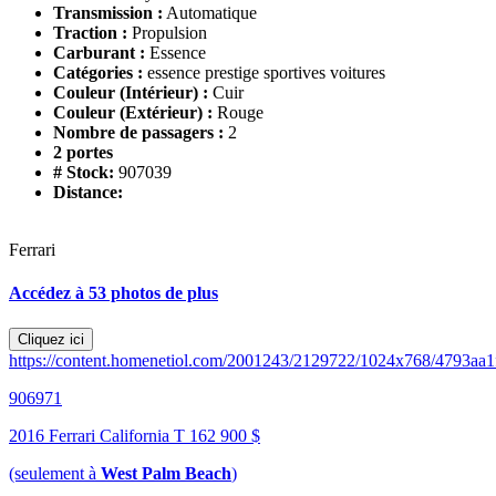
Transmission :
Automatique
Traction :
Propulsion
Carburant :
Essence
Catégories :
essence prestige sportives voitures
Couleur (Intérieur) :
Cuir
Couleur (Extérieur) :
Rouge
Nombre de passagers :
2
2 portes
# Stock:
907039
Distance:
Ferrari
Accédez à 53 photos de plus
Cliquez ici
https://content.homenetiol.com/2001243/2129722/1024x768/4793aa
906971
2016 Ferrari California T
162 900 $
(seulement à
West Palm Beach
)