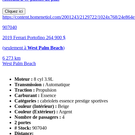
Cliquez ici
https://content.homenetiol.com/2001243/2129722/1024x768/24e86
907040
2019 Ferrari Portofino
264 900 $
(seulement à
West Palm Beach
)
6 273 km
West Palm Beach
Moteur :
8 cyl 3.9L
Transmission :
Automatique
Traction :
Propulsion
Carburant :
Essence
Catégories :
cabriolets essence prestige sportives
Couleur (Intérieur) :
Beige
Couleur (Extérieur) :
Argent
Nombre de passagers :
4
2 portes
# Stock:
907040
Distance: