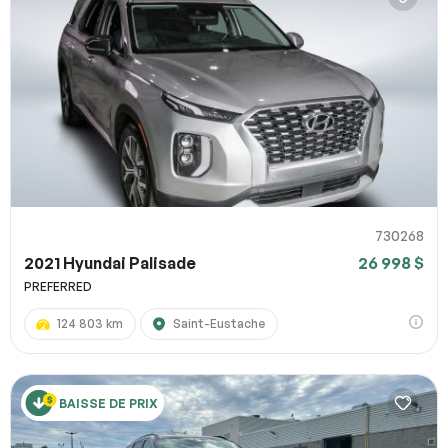
730268
2021 Hyundai Palisade
26 998 $
PREFERRED
124 803 km
Saint-Eustache
BAISSE DE PRIX