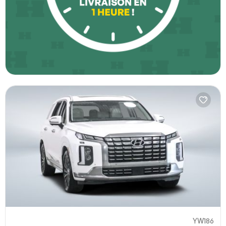
YW186