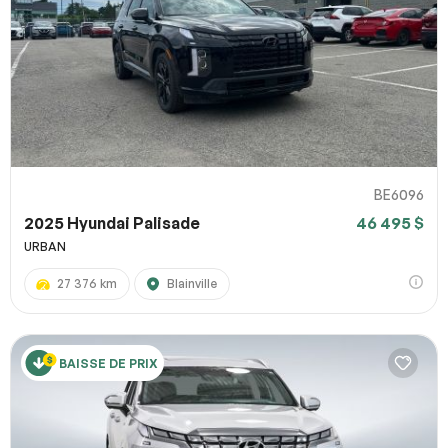
BE6096
2025 Hyundai Palisade
46 495 $
URBAN
27 376 km
Blainville
BAISSE DE PRIX