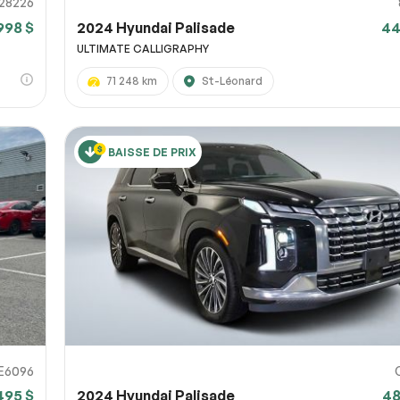
28226
998 $
2024 Hyundai Palisade
44
ULTIMATE CALLIGRAPHY
71 248 km
St-Léonard
BAISSE DE PRIX
E6096
495 $
2024 Hyundai Palisade
48