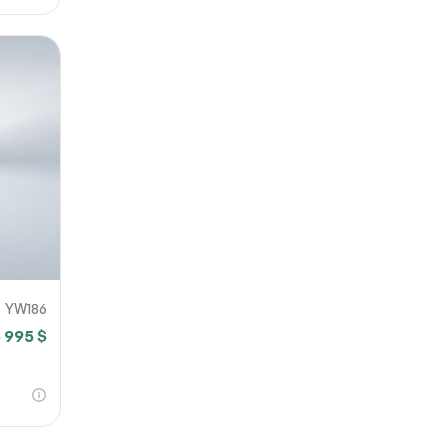
YW186
 995 $