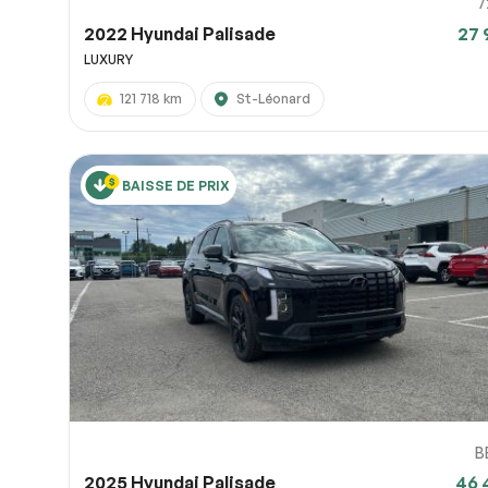
7
2022 Hyundai Palisade
27 
LUXURY
121 718 km
St-Léonard
BAISSE DE PRIX
B
2025 Hyundai Palisade
46 