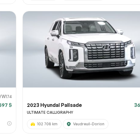
YW174
597 $
2023 Hyundai Palisade
36
ULTIMATE CALLIGRAPHY
102 708 km
Vaudreuil-Dorion