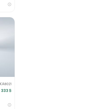
KA8021
 333 $