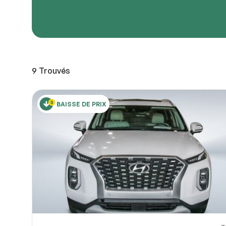
URL de
URL de
9
Trouvés
Partagez
Vous pou
10
ou OneDri
BAISSE DE PRIX