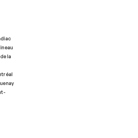
ndiac
tineau
de la
ntréal
guenay
nt-