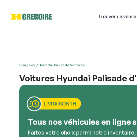
Trouver
un véhic
Usagées
Hyundai Palisade Voitures
Si
Voitures Hyundai Palisade d
HGrégoire offre des modèles de seconde main popu
Courri
est une marque très tendance partout à travers l
Fe est un VUS puissant qui fournit l’espace, le sty
LIVRAISON 1 H
tout en douceur. Les Hyundai d’occasion sont égale
modèles!
Décriv
Tous nos véhicules en ligne so
Faites votre choix parmi notre inventaire,