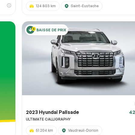
124 803 km
Saint-Eustache
BAISSE DE PRIX
2023 Hyundai Palisade
42
ULTIMATE CALLIGRAPHY
51 204 km
Vaudreuil-Dorion