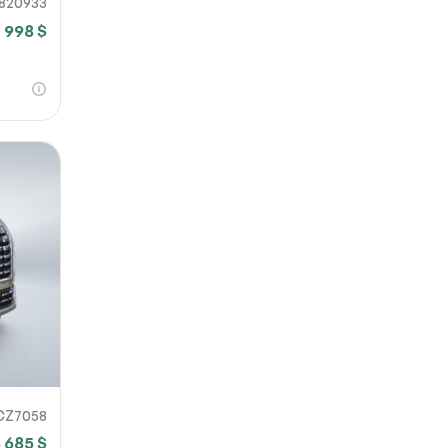
820933
 998 $
CZ7058
 685 $