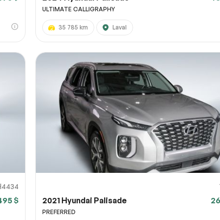
ULTIMATE CALLIGRAPHY
35 785 km
Laval
H4434
495 $
2021 Hyundai Palisade
26
PREFERRED