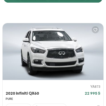
Décrivez comment reproduire le problème
URL de la page
URL de capture d`écran
100% SÉCURITAIRE
Partagez un lien vers une capture d`écran ou une vidéo
illustrant le problème (facultatif). Vous pouvez importer
Soumettre
votre fichier sur des services comme Google Drive,
Dropbox, Imgur ou OneDrive et coller le lien ici.
YA873
2020 Infiniti QX60
22 995 $
Soumettre
PURE